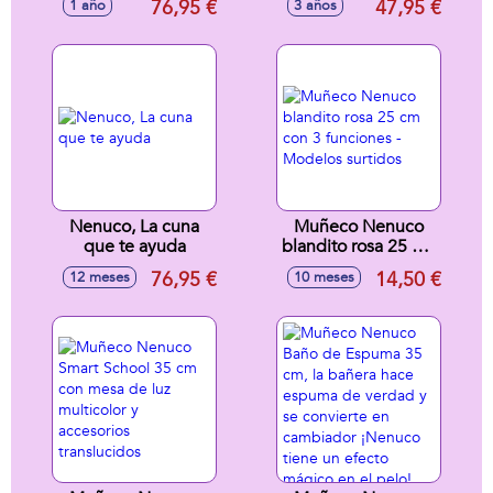
76,95 €
47,95 €
1 año
3 años
dormir juntas! La
caca? descúbrelo
mayor de 35 cm y
pulsando el botón
la pequeña de 25
mágico luminoso
cm
Nenuco, La cuna
Muñeco Nenuco
que te ayuda
blandito rosa 25 cm
con 3 funciones -
76,95 €
14,50 €
12 meses
10 meses
Modelos surtidos