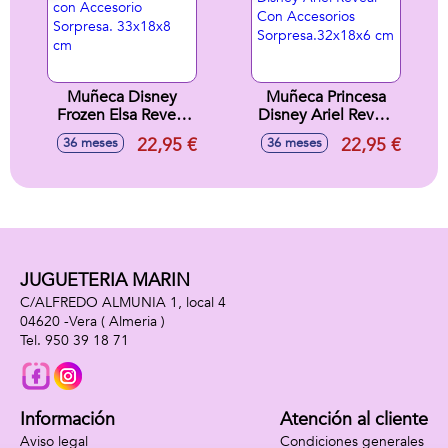
Muñeca Disney
Muñeca Princesa
Frozen Elsa Reveal
Disney Ariel Reveal
con Accesorio
Con Accesorios
22,95 €
22,95 €
36 meses
36 meses
Sorpresa. 33x18x8
Sorpresa.32x18x6
cm
cm
JUGUETERIA MARIN
C/ALFREDO ALMUNIA 1, local 4
04620 -
Vera
( Almeria )
950 39 18 71
Información
Atención al cliente
Aviso legal
Condiciones generales