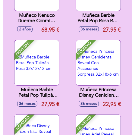
Muñeco Nenuco
Muñeca Barbie
Duerme Conmigo
Petal Pop Rosa Roja
35 cm. Con efectos
32x12x12 cm
68,95 €
27,95 €
2 años
36 meses
luces y sonidos.
NOVEDAD
NOVEDAD
Muñeca Barbie
Muñeca Princesa
Petal Pop Tulipán
Disney Cenicienta
Rosa 32x12x12 cm
Reveal Con
27,95 €
22,95 €
36 meses
36 meses
Accesorios
Sorpresa.32x18x6
cm
NOVEDAD
NOVEDAD