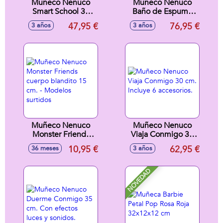
Muñeco Nenuco
Muñeco Nenuco
Smart School 35
Baño de Espuma
cm con mesa de
35 cm, la bañera
47,95 €
76,95 €
3 años
3 años
luz multicolor y
hace espuma de
accesorios
verdad y se
translucidos
convierte en
cambiador ¡Nenuco
tiene un efecto
mágico en el pelo!
Muñeco Nenuco
Muñeco Nenuco
Monster Friends
Viaja Conmigo 30
cuerpo blandito 15
cm. Incluye 6
10,95 €
62,95 €
36 meses
3 años
cm. - Modelos
accesorios.
surtidos
NOVEDAD