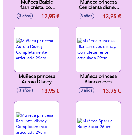
Muñeca Barbie
Muñeca princesa
fashionista. con
Cenicienta disney.
looks desde los
Completamente
12,95 €
13,95 €
3 años
3 años
más informales y
articulada 29cm
geniales hasta los
más hippy fashion -
Modelos surtidos
Muñeca princesa
Muñeca princesa
Aurora Disney.
Blancanieves
Completamente
disney.
13,95 €
13,95 €
3 años
3 años
articulada 29cm
Completamente
articulada 29cm