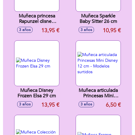
Muñeca princesa
Muñeca Sparkle
Rapunzel disney.
Baby Sitter 26 cm
Completamente
13,95 €
10,95 €
3 años
3 años
articulada 29cm
Muñeca Disney
Muñeca articulada
Frozen Elsa 29 cm
Princesas Mini
Disney 12 cm -
13,95 €
6,50 €
3 años
3 años
Modelos surtidos