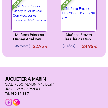
NOVEDAD
NOVEDAD
Muñeca Princesa
Muñeca Frozen
Disney Ariel Reveal
Elsa Clásica Disney
Con Accesorios
38 Cm
22,95 €
24,95 €
36 meses
3 años
Sorpresa.32x18x6
cm
JUGUETERIA MARIN
C/ALFREDO ALMUNIA 1, local 4
04620 -
Vera
( Almeria )
950 39 18 71