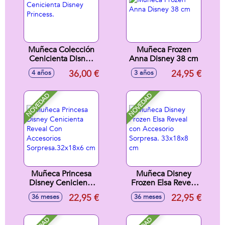
Muñeca Colección
Muñeca Frozen
Cenicienta Disney
Anna Disney 38 cm
Princess.
36,00 €
24,95 €
4 años
3 años
NOVEDAD
NOVEDAD
Muñeca Princesa
Muñeca Disney
Disney Cenicienta
Frozen Elsa Reveal
Reveal Con
con Accesorio
22,95 €
22,95 €
36 meses
36 meses
Accesorios
Sorpresa. 33x18x8
Sorpresa.32x18x6
cm
cm