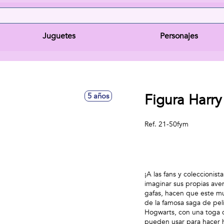
Juguetes
Personajes
Figura Harry
5 años
Ref.
21-50fym
¡A las fans y coleccionist
imaginar sus propias aven
gafas, hacen que este mu
de la famosa saga de pel
Hogwarts, con una toga d
pueden usar para hacer 