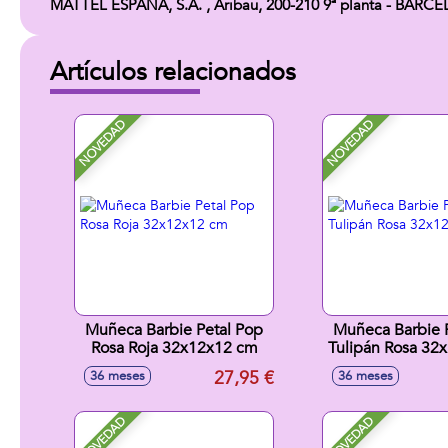
MATTEL ESPAÑA, S.A. , Aribau, 200-210 9ª planta - BARC
Artículos relacionados
NOVEDAD
NOVEDAD
Muñeca Barbie Petal Pop
Muñeca Barbie 
Rosa Roja 32x12x12 cm
Tulipán Rosa 32
27,95 €
36 meses
36 meses
NOVEDAD
NOVEDAD