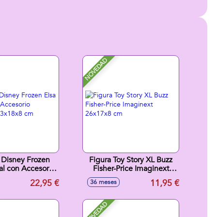
NOVEDAD
Disney Frozen
Figura Toy Story XL Buzz
al con Accesorio
Fisher-Price Imaginext
a. 33x18x8 cm
26x17x8 cm
22,95 €
11,95 €
36 meses
NOVEDAD