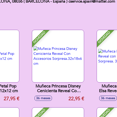
ELONA, 08036 ( BARCELONA - España ) cservice.spain@mattel.com
NOVEDAD
NOVEDAD
Petal Pop
Muñeca Princesa Disney
Muñeca 
x12x12 cm
Cenicienta Reveal Con
Elsa Reve
Accesorios
Sorpres
27,95 €
22,95 €
36 meses
36 meses
Sorpresa.32x18x6 cm
NOVEDAD
NOVEDAD