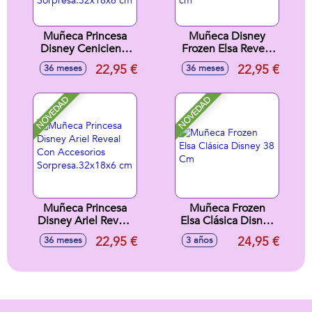
Muñeca Princesa
Muñeca Disney
Disney Cenicienta
Frozen Elsa Reveal
Reveal Con
con Accesorio
22,95 €
22,95 €
36 meses
36 meses
Accesorios
Sorpresa. 33x18x8
Sorpresa.32x18x6
cm
cm
NOVEDAD
NOVEDAD
Muñeca Princesa
Muñeca Frozen
Disney Ariel Reveal
Elsa Clásica Disney
Con Accesorios
38 Cm
22,95 €
24,95 €
36 meses
3 años
Sorpresa.32x18x6
cm