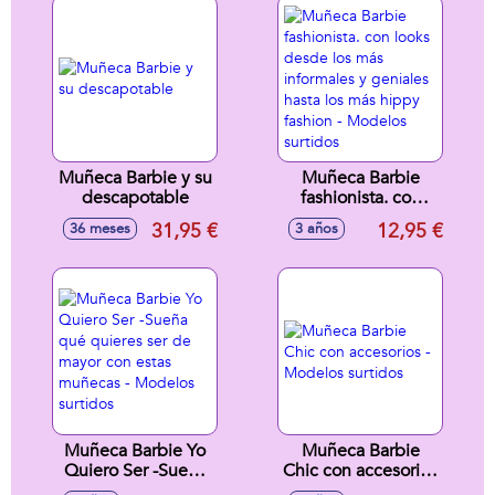
Muñeca Barbie y su
Muñeca Barbie
descapotable
fashionista. con
looks desde los
31,95 €
12,95 €
36 meses
3 años
más informales y
geniales hasta los
más hippy fashion -
Modelos surtidos
Muñeca Barbie Yo
Muñeca Barbie
Quiero Ser -Sueña
Chic con accesorios
qué quieres ser de
- Modelos surtidos