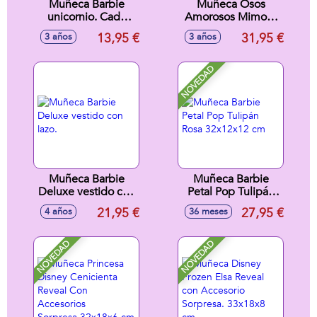
Muñeca Barbie
Muñeca Osos
unicornio. Cada
Amorosos Mimosa
muñeca lleva un
Barbie Cutie Reveal
13,95 €
31,95 €
3 años
3 años
look de colores
con 10 sorpresas.
brillantes. -
Modelos surtidos
NOVEDAD
Muñeca Barbie
Muñeca Barbie
Deluxe vestido con
Petal Pop Tulipán
lazo.
Rosa 32x12x12 cm
21,95 €
27,95 €
4 años
36 meses
NOVEDAD
NOVEDAD