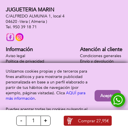
JUGUETERIA MARIN
C/ALFREDO ALMUNIA 1, local 4
04620 -
Vera
( Almeria )
950 39 18 71
Información
Atención al cliente
Aviso legal
Condiciones generales
Política de privacidad
Envío y devolución
Política de cookies
Contacto
Utilizamos cookies propias y de terceros para
Formas de pago
fines analíticos y para mostrarte publicidad
personalizada en base a un perfil elaborado a
partir de tus hábitos de navegación (por
ejemplo, páginas visitadas). Clica
AQUÍ para
Aceptar
más información
.
Puedes aceptar todas las cookies pulsando el
botón “Aceptar” o configurarlas o rechazar su
-
+
uso clicando
AQUÍ
Comprar
27,95€