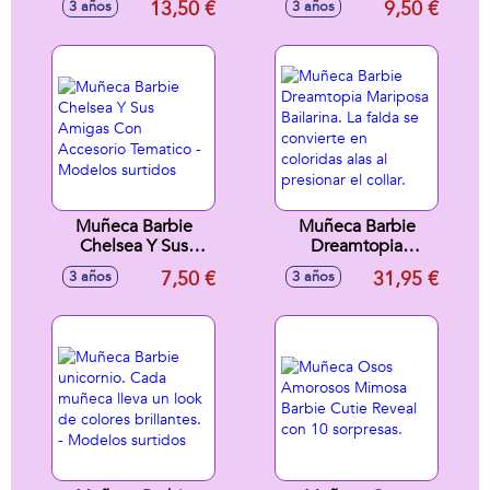
13,50 €
9,50 €
3 años
3 años
mayor con estas
muñecas - Modelos
surtidos
Muñeca Barbie
Muñeca Barbie
Chelsea Y Sus
Dreamtopia
Amigas Con
Mariposa Bailarina.
7,50 €
31,95 €
3 años
3 años
Accesorio Tematico
La falda se
- Modelos surtidos
convierte en
coloridas alas al
presionar el collar.