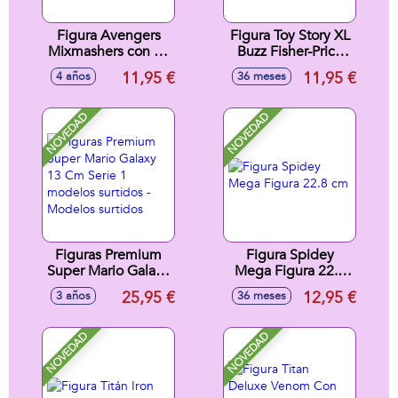
Figura Avengers
Figura Toy Story XL
Mixmashers con 16
Buzz Fisher-Price
puntos de
Imaginext 26x17x8
11,95 €
11,95 €
4 años
36 meses
conexion 12 cm. -
cm
Modelos surtidos
NOVEDAD
NOVEDAD
Figuras Premium
Figura Spidey
Super Mario Galaxy
Mega Figura 22.8
13 Cm Serie 1
cm
25,95 €
12,95 €
3 años
36 meses
modelos surtidos -
Modelos surtidos
NOVEDAD
NOVEDAD