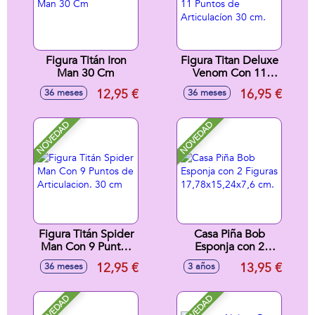
Figura Titán Iron
Figura Titan Deluxe
Man 30 Cm
Venom Con 11
Puntos de
12,95 €
16,95 €
36 meses
36 meses
Articulacíon 30 cm.
NOVEDAD
NOVEDAD
Figura Titán Spider
Casa Piña Bob
Man Con 9 Puntos
Esponja con 2
de Articulacion. 30
Figuras
12,95 €
13,95 €
36 meses
3 años
cm
17,78x15,24x7,6
cm.
NOVEDAD
NOVEDAD