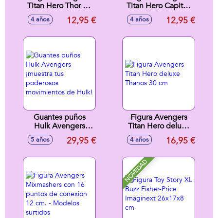
Titan Hero Thor 30
Titan Hero Capitán
cm
América 30 cm
12,95 €
12,95 €
4 años
4 años
Guantes puños
Figura Avengers
Hulk Avengers
Titan Hero deluxe
¡muestra tus
Thanos 30 cm
29,95 €
16,95 €
5 años
4 años
poderosos
movimientos de
Hulk!
NOVEDAD