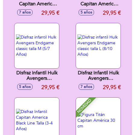
Capitan America
Capitan America
Avengers
Avengers
29,95 €
29,95 €
7 años
5 años
Endgame classic
Endgame classic
talla L (8/10 Años)
talla M (5/7 Años)
Disfraz infantil Hulk
Disfraz infantil Hulk
Avengers
Avengers
Endgame classic
Endgame classic
29,95 €
29,95 €
5 años
7 años
talla M (5/7 Años)
talla L (8/10 Años)
NOVEDAD