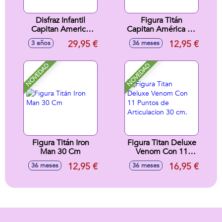
Disfraz Infantil
Figura Titán
Capitan America
Capitan América 30
Black Line Talla (3-4
cm
29,95 €
12,95 €
3 años
36 meses
Años)
NOVEDAD
NOVEDAD
Figura Titán Iron
Figura Titan Deluxe
Man 30 Cm
Venom Con 11
Puntos de
12,95 €
16,95 €
36 meses
36 meses
Articulacíon 30 cm.