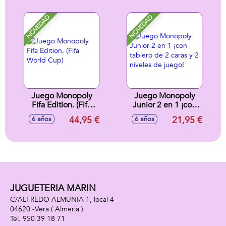
NOVEDAD
NOVEDAD
Juego Monopoly
Juego Monopoly
Fifa Edition. (Fifa
Junior 2 en 1 ¡con
World Cup)
tablero de 2 caras y
44,95 €
21,95 €
6 años
6 años
2 niveles de juego!
JUGUETERIA MARIN
C/ALFREDO ALMUNIA 1, local 4
04620 -
Vera
( Almeria )
950 39 18 71