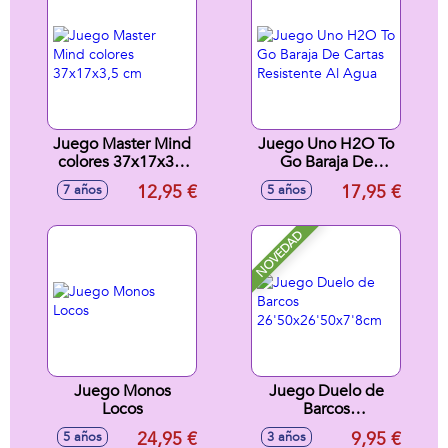
Juego Master Mind
Juego Uno H2O To
colores 37x17x3,5
Go Baraja De
cm
Cartas Resistente Al
12,95 €
17,95 €
7 años
5 años
Agua
NOVEDAD
Juego Monos
Juego Duelo de
Locos
Barcos
26'50x26'50x7'8cm
24,95 €
9,95 €
5 años
3 años