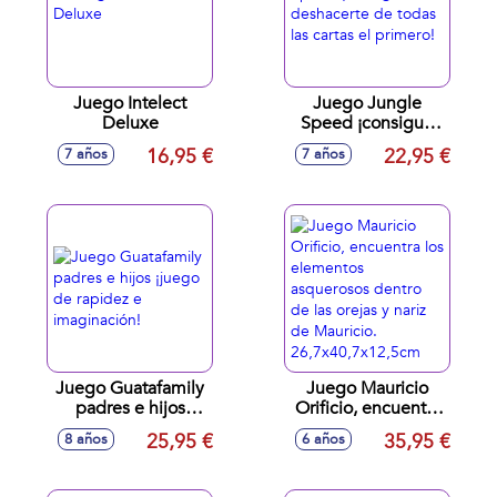
Juego Intelect
Juego Jungle
Deluxe
Speed ¡consigue
deshacerte de
16,95 €
22,95 €
7 años
7 años
todas las cartas el
primero!
Juego Guatafamily
Juego Mauricio
padres e hijos
Orificio, encuentra
¡juego de rapidez e
los elementos
25,95 €
35,95 €
8 años
6 años
imaginación!
asquerosos dentro
de las orejas y nariz
de Mauricio.