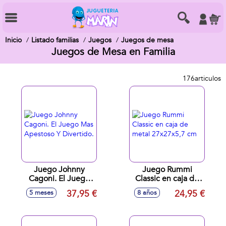
Inicio
Listado familias
Juegos
Juegos de mesa
Juegos de Mesa en Familia
176
articulos
Juego Johnny
Juego Rummi
Cagoni. El Juego
Classic en caja de
Mas Apestoso Y
metal 27x27x5,7
37,95 €
24,95 €
5 meses
8 años
Divertido.
cm