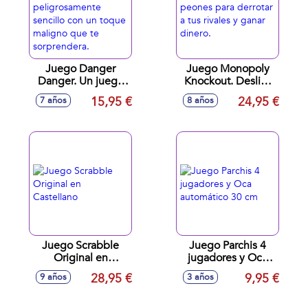
Juego Danger
Juego Monopoly
Danger. Un juego
Knockout. Desliza
de cartas
los peones para
15,95 €
24,95 €
7 años
8 años
peligrosamente
derrotar a tus
sencillo con un
rivales y ganar
toque maligno que
dinero.
te sorprendera.
Juego Scrabble
Juego Parchis 4
Original en
jugadores y Oca
Castellano
automático 30 cm
28,95 €
9,95 €
9 años
3 años