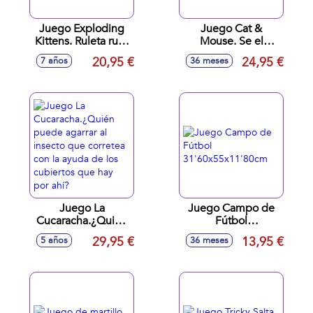
Juego Exploding
Juego Cat &
Kittens. Ruleta rusa
Mouse. Se el
en versión gatuna,
primero en recogre
20,95 €
24,95 €
7 años
36 meses
roba cartas hasta
5 cuñas de queso y
que salga el
gana!
exploding.
Juego La
Juego Campo de
Cucaracha.¿Quién
Fútbol
puede agarrar al
31'60x55x11'80cm
29,95 €
13,95 €
5 años
36 meses
insecto que
corretea con la
ayuda de los
cubiertos que hay
por ahí?