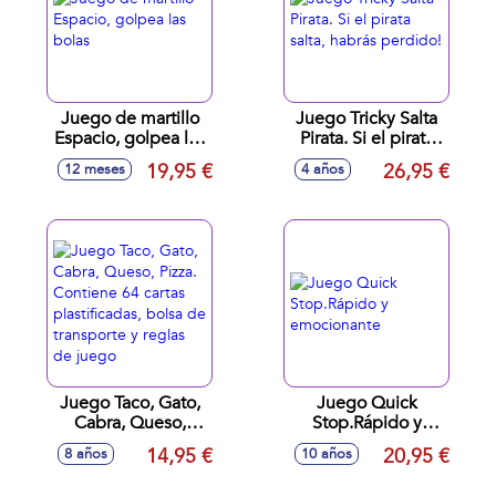
Juego de martillo
Juego Tricky Salta
Espacio, golpea las
Pirata. Si el pirata
bolas
salta, habrás
19,95 €
26,95 €
12 meses
4 años
perdido!
Juego Taco, Gato,
Juego Quick
Cabra, Queso,
Stop.Rápido y
Pizza. Contiene 64
emocionante
14,95 €
20,95 €
8 años
10 años
cartas plastificadas,
bolsa de transporte