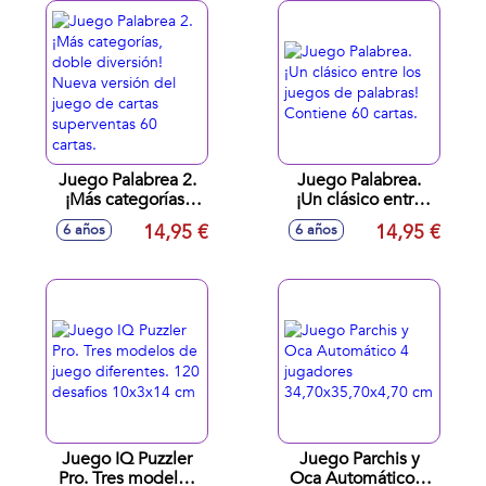
Juego Palabrea 2.
Juego Palabrea.
¡Más categorías,
¡Un clásico entre
doble diversión!
los juegos de
14,95 €
14,95 €
6 años
6 años
Nueva versión del
palabras! Contiene
juego de cartas
60 cartas.
superventas 60
cartas.
Juego IQ Puzzler
Juego Parchis y
Pro. Tres modelos
Oca Automático 4