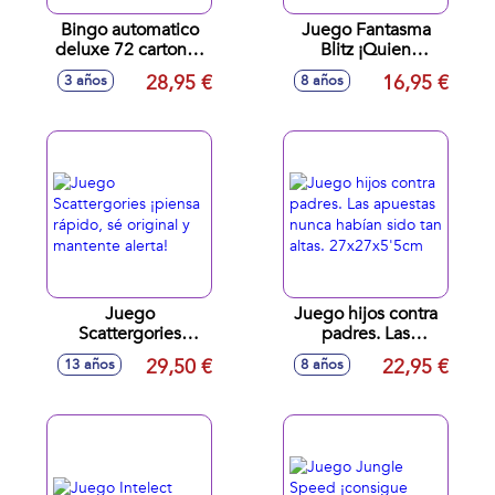
Bingo automatico
Juego Fantasma
deluxe 72 cartones
Blitz ¡Quien
30x42x23 cm
Consiga Mas Cartas
28,95 €
16,95 €
3 años
8 años
Gana!
Juego
Juego hijos contra
Scattergories
padres. Las
¡piensa rápido, sé
apuestas nunca
29,50 €
22,95 €
13 años
8 años
original y mantente
habían sido tan
alerta!
altas. 27x27x5'5cm