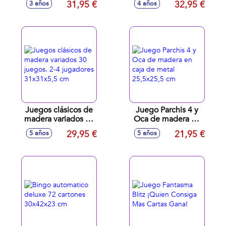
31,95 €
32,95 €
3 años
4 años
Muy Atento, Nunca
Sabes Quién De
Los Dos Hará...
¡¡Bing-Bang Boom!
Juegos clásicos de
Juego Parchis 4 y
madera variados 30
Oca de madera en
juegos. 2-4
caja de metal
29,95 €
21,95 €
5 años
5 años
jugadores
25,5x25,5 cm
31x31x5,5 cm