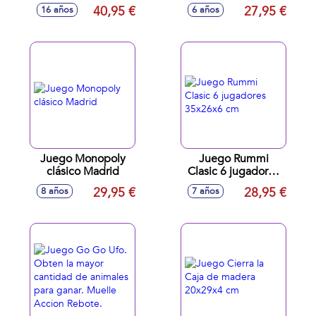
clásica 2400
la solucion esta en
40,95 €
27,95 €
16 años
6 años
preguntas
tu cabeza!
26,67x26,67x6,73
Juego Monopoly
Juego Rummi
clásico Madrid
Clasic 6 jugadores
35x26x6 cm
29,95 €
28,95 €
8 años
7 años