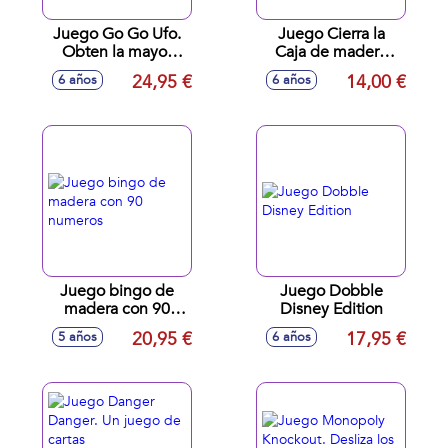
Juego Go Go Ufo.
Juego Cierra la
Obten la mayor
Caja de madera
cantidad de
20x29x4 cm
24,95 €
14,00 €
6 años
6 años
animales para
ganar. Muelle
Accion Rebote.
Juego bingo de
Juego Dobble
madera con 90
Disney Edition
numeros
20,95 €
17,95 €
5 años
6 años