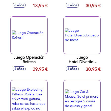
de juego
jugadores
13,95 €
30,95 €
6 años
3 años
diferentes. 120
34,70x35,70x4,70
desafios 10x3x14
cm
cm
Juego Operación
Juego
Refresh
Hotel.Divertido
juego de mesa
29,95 €
30,95 €
6 años
8 años