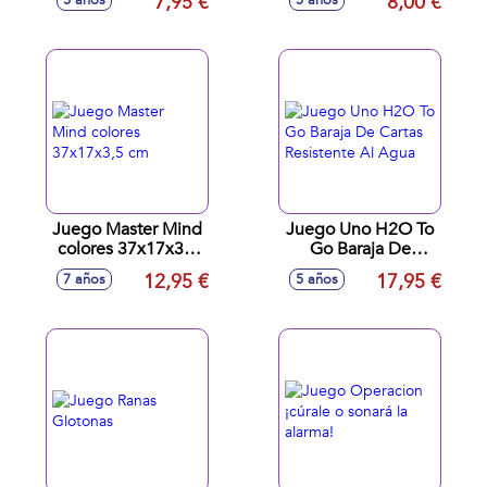
7,95 €
8,00 €
5 años
5 años
accesorios
Juego Master Mind
Juego Uno H2O To
colores 37x17x3,5
Go Baraja De
cm
Cartas Resistente Al
12,95 €
17,95 €
7 años
5 años
Agua