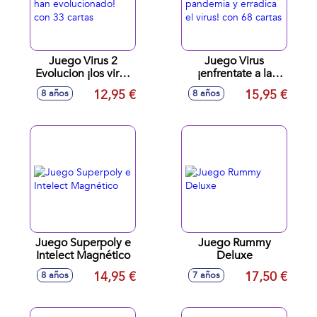
Juego Virus 2
Juego Virus
Evolucion ¡los virus
¡enfrentate a la
han evolucionado!
pandemia y
12,95 €
15,95 €
8 años
8 años
con 33 cartas
erradica el virus!
con 68 cartas
Juego Superpoly e
Juego Rummy
Intelect Magnético
Deluxe
14,95 €
17,50 €
8 años
7 años