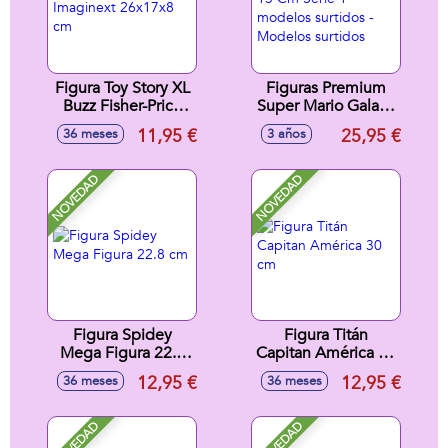
Figura Toy Story XL
Figuras Premium
Buzz Fisher-Price
Super Mario Galaxy
Imaginext 26x17x8
13 Cm Serie 1
11,95 €
25,95 €
36 meses
3 años
cm
modelos surtidos -
Modelos surtidos
NOVEDAD
NOVEDAD
Figura Spidey
Figura Titán
Mega Figura 22.8
Capitan América 30
cm
cm
12,95 €
12,95 €
36 meses
36 meses
NOVEDAD
NOVEDAD