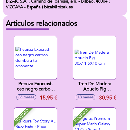
BIZAK, S.A. , Camino de Ibarsusi, s/n. - Bilbao, 48004 (
VIZCAYA - España ) bizak@bizak.es
Artículos relacionados
Peonza Exocrash
Tren De Madera
oso negro carbon.
Abuelo Pig
derriba a tu
30X11,5X10 Cm
15,95 €
30,95 €
36 meses
18 meses
oponente!
NOVEDAD
NOVEDAD