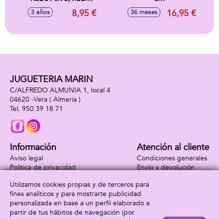
en diferentes
8,95 €
16,95 €
3 años
36 meses
direcciones 7x9x9
cm
JUGUETERIA MARIN
C/ALFREDO ALMUNIA 1, local 4
04620 -
Vera
( Almeria )
950 39 18 71
Información
Atención al cliente
Aviso legal
Condiciones generales
Política de privacidad
Envío y devolución
Política de cookies
Contacto
Utilizamos cookies propias y de terceros para
Formas de pago
fines analíticos y para mostrarte publicidad
personalizada en base a un perfil elaborado a
partir de tus hábitos de navegación (por