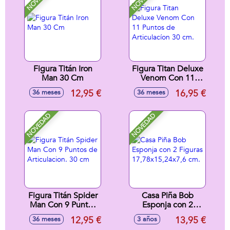
Figura Titán Iron
Figura Titan Deluxe
Man 30 Cm
Venom Con 11
Puntos de
12,95 €
16,95 €
36 meses
36 meses
Articulacíon 30 cm.
NOVEDAD
NOVEDAD
Figura Titán Spider
Casa Piña Bob
Man Con 9 Puntos
Esponja con 2
de Articulacion. 30
Figuras
12,95 €
13,95 €
36 meses
3 años
cm
17,78x15,24x7,6