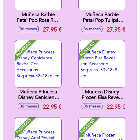
Muñeca Barbie
Muñeca Barbie
Petal Pop Rosa Roja
Petal Pop Tulipán
32x12x12 cm
Rosa 32x12x12 cm
27,95 €
27,95 €
36 meses
36 meses
NOVEDAD
NOVEDAD
Muñeca Princesa
Muñeca Disney
Disney Cenicienta
Frozen Elsa Reveal
Reveal Con
con Accesorio
22,95 €
22,95 €
36 meses
36 meses
Accesorios
Sorpresa. 33x18x8
Sorpresa.32x18x6
cm
cm
NOVEDAD
NOVEDAD