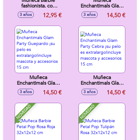
Muñeca Barbie
Muñeca
fashionista. con
Enchantimals Glam
looks desde los
Party Jirafa ¡su pelo
12,95 €
14,50 €
3 años
3 años
más informales y
es
geniales hasta los
extralargo!incluye
más hippy fashion -
mascota y
Modelos surtidos
accesorios 15 cm
Muñeca
Muñeca
Enchantimals Glam
Enchantimals Glam
Party Guepardo ¡su
Party Cebra ¡su
14,50 €
14,50 €
3 años
3 años
pelo es
pelo es
extralargo!incluye
extralargo!incluye
mascota y
mascota y
NOVEDAD
NOVEDAD
accesorios 15 cm
accesorios 15 cm