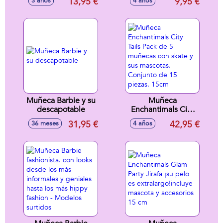
13,95 €
9,95 €
3 años
4 años
articulada 29cm
Butterfly. 15cm
Muñeca Barbie y su
Muñeca
descapotable
Enchantimals City
Tails Pack de 5
31,95 €
42,95 €
36 meses
4 años
muñecas con skate
y sus mascotas.
Conjunto de 15
piezas. 15cm