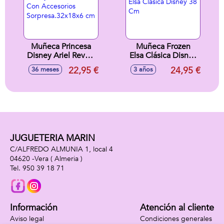
Muñeca Princesa
Muñeca Frozen
Disney Ariel Reveal
Elsa Clásica Disney
Con Accesorios
38 Cm
22,95 €
24,95 €
36 meses
3 años
Sorpresa.32x18x6
cm
JUGUETERIA MARIN
C/ALFREDO ALMUNIA 1, local 4
04620 -
Vera
( Almeria )
950 39 18 71
Información
Atención al cliente
Aviso legal
Condiciones generales