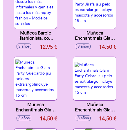
Muñeca Barbie
Muñeca
fashionista. con
Enchantimals Glam
looks desde los
Party Jirafa ¡su pelo
12,95 €
14,50 €
3 años
3 años
más informales y
es
geniales hasta los
extralargo!incluye
más hippy fashion -
mascota y
Modelos surtidos
accesorios 15 cm
Muñeca
Muñeca
Enchantimals Glam
Enchantimals Glam
Party Guepardo ¡su
Party Cebra ¡su
14,50 €
14,50 €
3 años
3 años
pelo es
pelo es
extralargo!incluye
extralargo!incluye