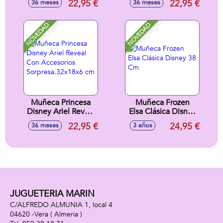
22,95 €
22,95 €
36 meses
36 meses
Accesorios
Sorpresa. 33x18x8
Sorpresa.32x18x6
cm
cm
NOVEDAD
NOVEDAD
Muñeca Princesa
Muñeca Frozen
Disney Ariel Reveal
Elsa Clásica Disney
Con Accesorios
38 Cm
22,95 €
24,95 €
36 meses
3 años
Sorpresa.32x18x6
cm
JUGUETERIA MARIN
C/ALFREDO ALMUNIA 1, local 4
04620 -
Vera
( Almeria )