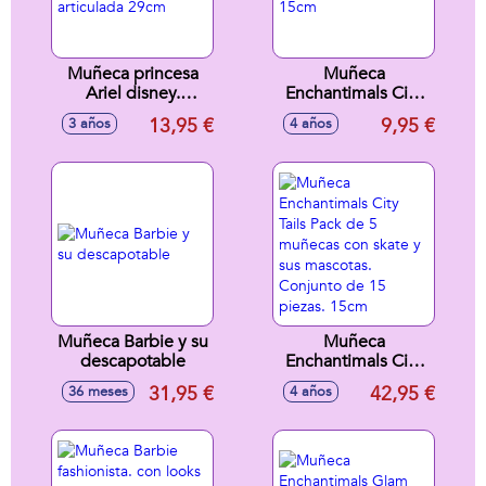
Muñeca princesa
Muñeca
Ariel disney.
Enchantimals City
Completamente
Tails Belisse
13,95 €
9,95 €
3 años
4 años
articulada 29cm
Butterfly. 15cm
Muñeca Barbie y su
Muñeca
descapotable
Enchantimals City
Tails Pack de 5
31,95 €
42,95 €
36 meses
4 años
muñecas con skate
y sus mascotas.
Conjunto de 15
piezas. 15cm