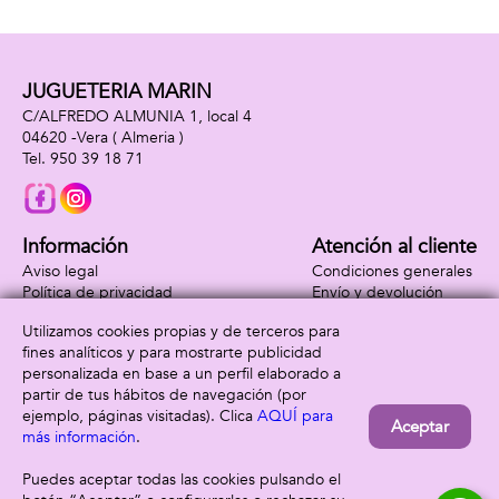
JUGUETERIA MARIN
C/ALFREDO ALMUNIA 1, local 4
04620 -
Vera
( Almeria )
950 39 18 71
Información
Atención al cliente
Aviso legal
Condiciones generales
Política de privacidad
Envío y devolución
Política de cookies
Contacto
Utilizamos cookies propias y de terceros para
Formas de pago
fines analíticos y para mostrarte publicidad
personalizada en base a un perfil elaborado a
partir de tus hábitos de navegación (por
ejemplo, páginas visitadas). Clica
AQUÍ para
Aceptar
más información
.
Puedes aceptar todas las cookies pulsando el