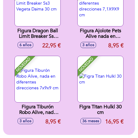
Figura Dragon Ball
Figura Ajolote Pets
Limit Breaker Ss3
Alive nada en
Vegeta Daima 30
diferentes
22,95 €
8,95 €
6 años
3 años
cm
direcciones
7,1X9X9 cm
NOVEDAD
NOVEDAD
Figura Tiburón
Figra Titan Hulkl 30
Robo Alive, nada
cm
en diferentes
8,95 €
16,95 €
3 años
36 meses
direcciones 7x9x9
cm