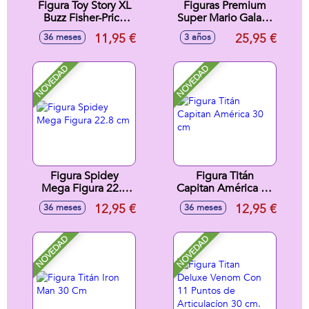
Figura Toy Story XL
Figuras Premium
Buzz Fisher-Price
Super Mario Galaxy
Imaginext 26x17x8
13 Cm Serie 1
11,95 €
25,95 €
36 meses
3 años
cm
modelos surtidos -
Modelos surtidos
NOVEDAD
NOVEDAD
Figura Spidey
Figura Titán
Mega Figura 22.8
Capitan América 30
cm
cm
12,95 €
12,95 €
36 meses
36 meses
NOVEDAD
NOVEDAD