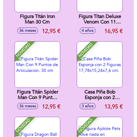
Figura Titán Iron
Figura Titan Deluxe
Man 30 Cm
Venom Con 11
Puntos de
12,95 €
16,95 €
36 meses
4 años
Articulacíon 30 cm.
NOVEDAD
NOVEDAD
Figura Titán Spider
Casa Piña Bob
Man Con 9 Puntos
Esponja con 2
de Articulacion. 30
Figuras
12,95 €
13,95 €
36 meses
3 años
cm
17,78x15,24x7,6
cm.
NOVEDAD
NOVEDAD