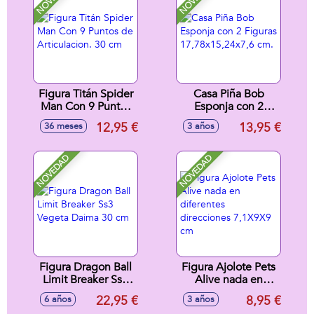
Figura Titán Spider
Casa Piña Bob
Man Con 9 Puntos
Esponja con 2
de Articulacion. 30
Figuras
12,95 €
13,95 €
36 meses
3 años
cm
17,78x15,24x7,6
cm.
NOVEDAD
NOVEDAD
Figura Dragon Ball
Figura Ajolote Pets
Limit Breaker Ss3
Alive nada en
Vegeta Daima 30
diferentes
22,95 €
8,95 €
6 años
3 años
cm
direcciones