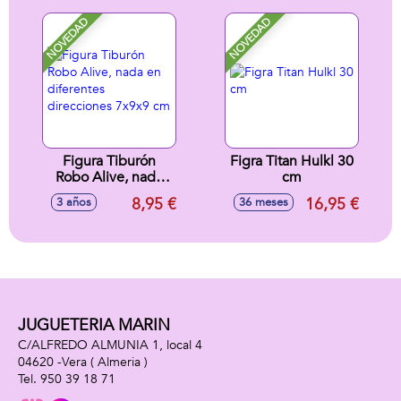
7,1X9X9 cm
NOVEDAD
NOVEDAD
Figura Tiburón
Figra Titan Hulkl 30
Robo Alive, nada
cm
en diferentes
8,95 €
16,95 €
3 años
36 meses
direcciones 7x9x9
cm
JUGUETERIA MARIN
C/ALFREDO ALMUNIA 1, local 4
04620 -
Vera
( Almeria )
950 39 18 71