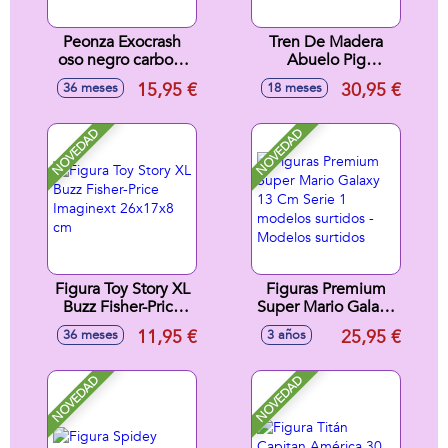
Peonza Exocrash
Tren De Madera
oso negro carbon.
Abuelo Pig
derriba a tu
30X11,5X10 Cm
15,95 €
30,95 €
36 meses
18 meses
oponente!
NOVEDAD
NOVEDAD
Figura Toy Story XL
Figuras Premium
Buzz Fisher-Price
Super Mario Galaxy
Imaginext 26x17x8
13 Cm Serie 1
11,95 €
25,95 €
36 meses
3 años
cm
modelos surtidos -
Modelos surtidos
NOVEDAD
NOVEDAD