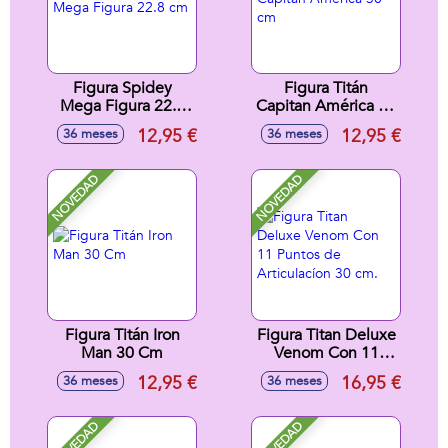
Figura Spidey
Figura Titán
Mega Figura 22.8
Capitan América 30
cm
cm
12,95 €
12,95 €
36 meses
36 meses
NOVEDAD
NOVEDAD
Figura Titán Iron
Figura Titan Deluxe
Man 30 Cm
Venom Con 11
Puntos de
12,95 €
16,95 €
36 meses
36 meses
Articulacíon 30 cm.
NOVEDAD
NOVEDAD