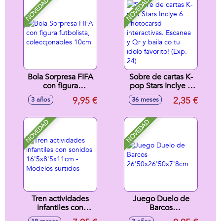
NOVEDAD
NOVEDAD
reales!18,2X24,5X14,5cm
- Modelos surtidos
- Modelos surtidos
Bola Sorpresa FIFA
Sobre de cartas K-
con figura
pop Stars Inclye 6
futbolista,
Photocarsd
9,95 €
2,35 €
3 años
36 meses
colecc¡onables
interactivas.
10cm
Escanea y Qr y
baila co tu idolo
NOVEDAD
NOVEDAD
favorito! (Exp. 24)
Tren actividades
Juego Duelo de
infantiles con
Barcos
sonidos
26'50x26'50x7'8cm