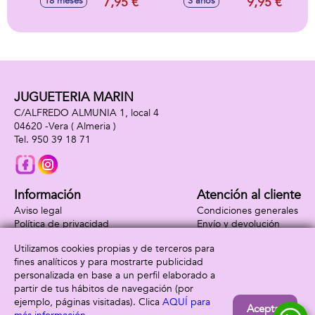
7,95 €
9,95 €
18 meses
3 años
16'5x8'5x11cm -
Modelos surtidos
JUGUETERIA MARIN
C/ALFREDO ALMUNIA 1, local 4
04620 -
Vera
( Almeria )
950 39 18 71
Información
Atención al cliente
Aviso legal
Condiciones generales
Política de privacidad
Envío y devolución
Política de cookies
Contacto
Utilizamos cookies propias y de terceros para
Formas de pago
fines analíticos y para mostrarte publicidad
personalizada en base a un perfil elaborado a
partir de tus hábitos de navegación (por
ejemplo, páginas visitadas). Clica
AQUÍ para
Aceptar