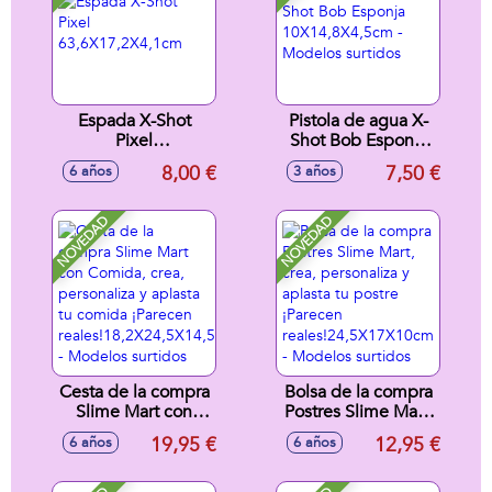
Espada X-Shot
Pistola de agua X-
Pixel
Shot Bob Esponja
63,6X17,2X4,1cm
10X14,8X4,5cm -
8,00 €
7,50 €
6 años
3 años
Modelos surtidos
NOVEDAD
NOVEDAD
Cesta de la compra
Bolsa de la compra
Slime Mart con
Postres Slime Mart,
Comida, crea,
crea, personaliza y
19,95 €
12,95 €
6 años
6 años
personaliza y
aplasta tu postre
aplasta tu comida
¡Parecen
¡Parecen
reales!24,5X17X10cm