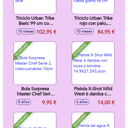
Triciclo Urban Trike
Triciclo Urban Trike
Basic 99 cm con
rojo con palo,
freno doble y rueda
cinturon, bolsa y
102,95 €
84,95 €
10 meses
10 meses
libre
rueda goma 98 cm
NOVEDAD
NOVEDAD
Bola Sorpresa
Pistola X-Shot Wild
Master Chef Serie
West 6 dardos con
2, colecc¡onables
luces y sonidos
9,95 €
14,00 €
8 años
6 años
10cm
14,9X27,5X5,6cm
NOVEDAD
NOVEDAD