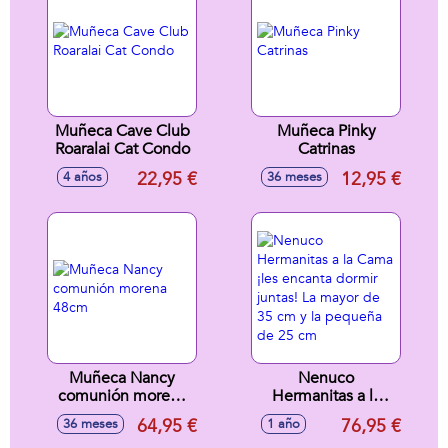
pasaporte -
Modelos surtidos
Muñeca Cave Club
Muñeca Pinky
Roaralai Cat Condo
Catrinas
22,95 €
12,95 €
4 años
36 meses
Muñeca Nancy
Nenuco
comunión morena
Hermanitas a la
48cm
Cama ¡les encanta
64,95 €
76,95 €
36 meses
1 año
dormir juntas! La