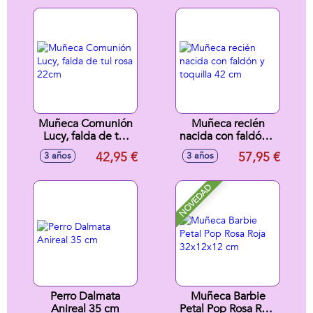
mayor de 35 cm y
la pequeña de 25
cm
Muñeca Comunión
Muñeca recién
Lucy, falda de tul
nacida con faldón y
rosa 22cm
toquilla 42 cm
42,95 €
57,95 €
3 años
3 años
NOVEDAD
Perro Dalmata
Muñeca Barbie
Anireal 35 cm
Petal Pop Rosa Roja