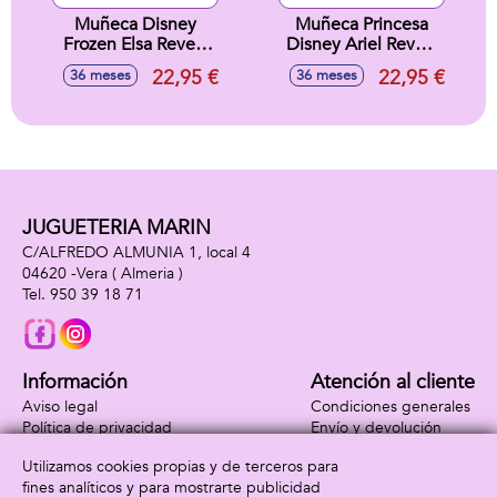
Muñeca Disney
Muñeca Princesa
Frozen Elsa Reveal
Disney Ariel Reveal
con Accesorio
Con Accesorios
22,95 €
22,95 €
36 meses
36 meses
Sorpresa. 33x18x8
Sorpresa.32x18x6
cm
cm
JUGUETERIA MARIN
C/ALFREDO ALMUNIA 1, local 4
04620 -
Vera
( Almeria )
950 39 18 71
Información
Atención al cliente
Aviso legal
Condiciones generales
Política de privacidad
Envío y devolución
Política de cookies
Contacto
Utilizamos cookies propias y de terceros para
Formas de pago
fines analíticos y para mostrarte publicidad