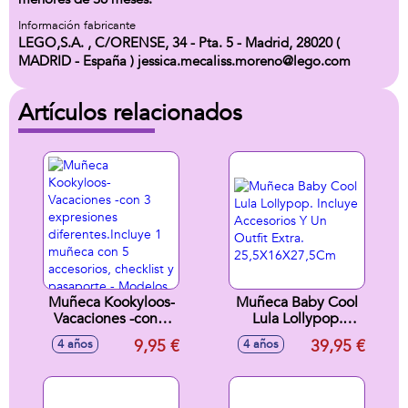
Información fabricante
LEGO,S.A. , C/ORENSE, 34 - Pta. 5 - Madrid, 28020 (
MADRID - España ) jessica.mecaliss.moreno@lego.com
Artículos relacionados
Muñeca Kookyloos-
Muñeca Baby Cool
Vacaciones -con 3
Lula Lollypop.
expresiones
Incluye Accesorios
9,95 €
39,95 €
4 años
4 años
diferentes.Incluye 1
Y Un Outfit Extra.
muñeca con 5
25,5X16X27,5Cm
accesorios,
checklist y