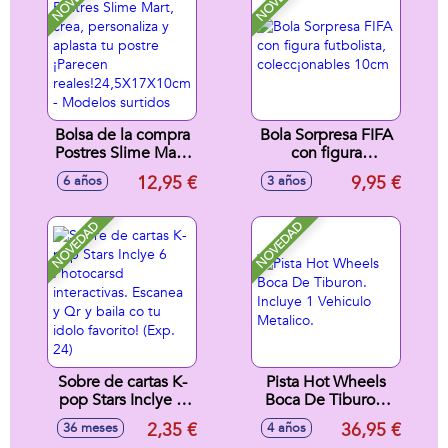
- Modelos surtidos
Bolsa de la compra
Bola Sorpresa FIFA
Postres Slime Mart,
con figura
crea, personaliza y
futbolista,
12,95 €
9,95 €
6 años
3 años
aplasta tu postre
colecc¡onables
¡Parecen
10cm
reales!24,5X17X10cm
NOVEDAD
NOVEDAD
- Modelos surtidos
Sobre de cartas K-
Pista Hot Wheels
pop Stars Inclye 6
Boca De Tiburon.
Photocarsd
Incluye 1 Vehiculo
2,35 €
36,95 €
36 meses
4 años
interactivas.
Metalico.