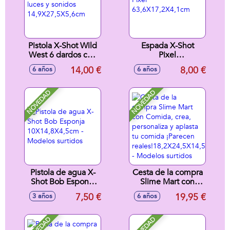
Pistola X-Shot Wild
Espada X-Shot
West 6 dardos con
Pixel
luces y sonidos
63,6X17,2X4,1cm
14,00 €
8,00 €
6 años
6 años
14,9X27,5X5,6cm
NOVEDAD
NOVEDAD
Pistola de agua X-
Cesta de la compra
Shot Bob Esponja
Slime Mart con
10X14,8X4,5cm -
Comida, crea,
7,50 €
19,95 €
3 años
6 años
Modelos surtidos
personaliza y
aplasta tu comida
¡Parecen
NOVEDAD
NOVEDAD
reales!18,2X24,5X14,5cm