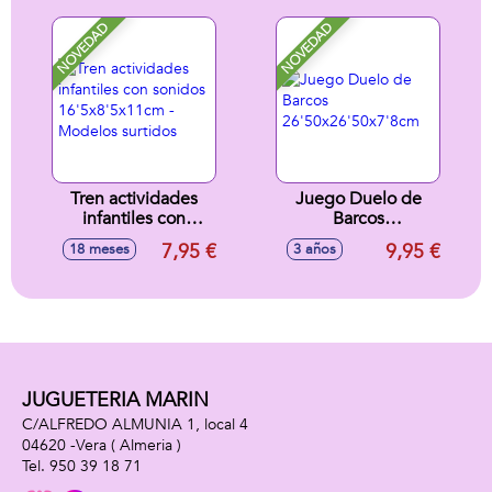
Escanea y Qr y
baila co tu idolo
NOVEDAD
NOVEDAD
favorito! (Exp. 24)
Tren actividades
Juego Duelo de
infantiles con
Barcos
sonidos
26'50x26'50x7'8cm
7,95 €
9,95 €
18 meses
3 años
16'5x8'5x11cm -
Modelos surtidos
JUGUETERIA MARIN
C/ALFREDO ALMUNIA 1, local 4
04620 -
Vera
( Almeria )
950 39 18 71