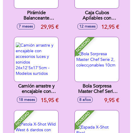
Pirámide
Caja Cubos
Balanceante
Apilables con
Gigante Fisher
accesorios
29,95 €
12,95 €
7 meses
12 meses
Price más de 35
33x9x22cm
Cm
NOVEDAD
Camión arrastre y
Bola Sorpresa
encajable con
Master Chef Serie
accesorios luces y
2, colecc¡onables
15,95 €
9,95 €
18 meses
8 años
sonidos
10cm
26x12'5x17'5cm -
Modelos surtidos
NOVEDAD
NOVEDAD