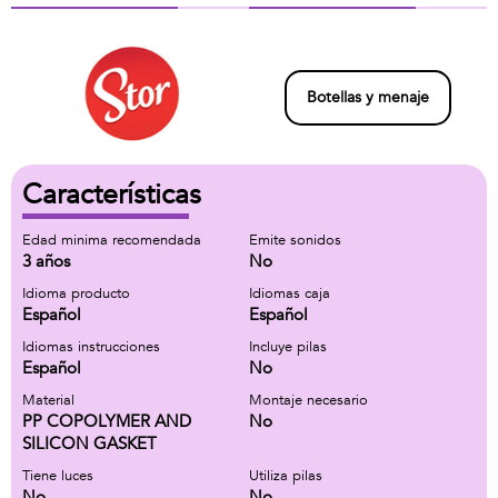
Botellas y menaje
Características
Edad minima recomendada
Emite sonidos
3 años
No
Idioma producto
Idiomas caja
Español
Español
Idiomas instrucciones
Incluye pilas
Español
No
Material
Montaje necesario
PP COPOLYMER AND
No
SILICON GASKET
Tiene luces
Utiliza pilas
No
No