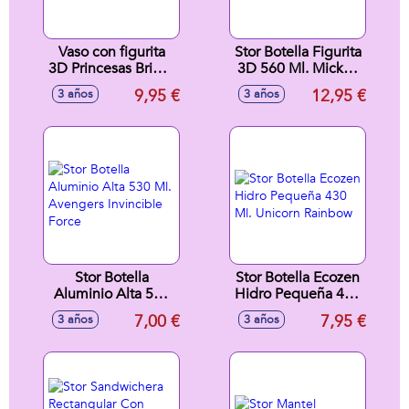
Vaso con figurita
Stor Botella Figurita
3D Princesas Bright
3D 560 Ml. Mickey
& Bold 360 ml.
Mouse Fun-Tastic
9,95 €
12,95 €
3 años
3 años
Stor Botella
Stor Botella Ecozen
Aluminio Alta 530
Hidro Pequeña 430
Ml. Avengers
Ml. Unicorn
7,00 €
7,95 €
3 años
3 años
Invincible Force
Rainbow