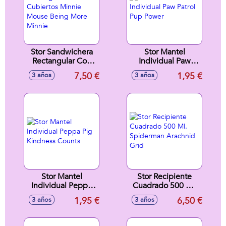
Stor Sandwichera
Stor Mantel
Rectangular Con
Individual Paw
Cubiertos Minnie
Patrol Pup Power
7,50 €
1,95 €
3 años
3 años
Mouse Being More
Minnie
Stor Mantel
Stor Recipiente
Individual Peppa
Cuadrado 500 Ml.
Pig Kindness
Spiderman
1,95 €
6,50 €
3 años
3 años
Counts
Arachnid Grid