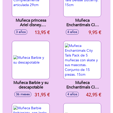
Muñeca princesa
Muñeca
Ariel disney.
Enchantimals City
Completamente
Tails Belisse
13,95 €
9,95 €
3 años
4 años
articulada 29cm
Butterfly. 15cm
Muñeca Barbie y su
Muñeca
descapotable
Enchantimals City
Tails Pack de 5
31,95 €
42,95 €
36 meses
4 años
muñecas con skate
y sus mascotas.
Conjunto de 15
piezas. 15cm