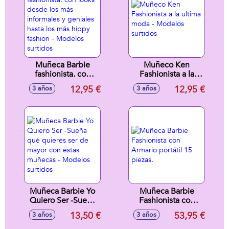
Muñeca Barbie
Muñeco Ken
fashionista. con
Fashionista a la
looks desde los
ultima moda -
12,95 €
12,95 €
3 años
3 años
más informales y
Modelos surtidos
geniales hasta los
más hippy fashion -
Modelos surtidos
Muñeca Barbie Yo
Muñeca Barbie
Quiero Ser -Sueña
Fashionista con
qué quieres ser de
Armario portátil 15
13,50 €
53,95 €
3 años
3 años
mayor con estas
piezas.
muñecas - Modelos