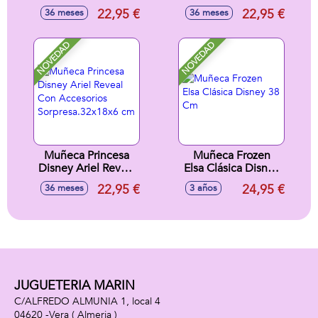
Reveal Con
con Accesorio
22,95 €
22,95 €
36 meses
36 meses
Accesorios
Sorpresa. 33x18x8
Sorpresa.32x18x6
cm
cm
NOVEDAD
NOVEDAD
Muñeca Princesa
Muñeca Frozen
Disney Ariel Reveal
Elsa Clásica Disney
Con Accesorios
38 Cm
22,95 €
24,95 €
36 meses
3 años
Sorpresa.32x18x6
cm
JUGUETERIA MARIN
C/ALFREDO ALMUNIA 1, local 4
04620 -
Vera
( Almeria )