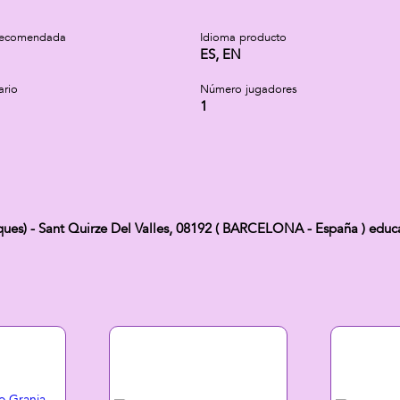
recomendada
Idioma producto
ES, EN
ario
Número jugadores
1
ues) - Sant Quirze Del Valles, 08192 ( BARCELONA - España ) edu