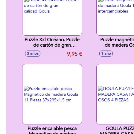
Puzzle Xxl Océano. Puzzle
Puzzle magnéti
de cartón de gran
de madera Go
calidad.Goula
piezas, interca
9,95 €
3 años
1 año
Puzzle encajable pesca
GOULA PUZZ