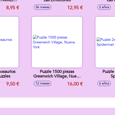
FAMILIA
Las Emociones
Las 
EZAS
8,95 €
12,95 €
36 meses
2 años
nosaurios
Puzzle 1500 piezas
Puzzle
uzzles
Greenwich Village, Nueva
S
York
9,50 €
16,00 €
12 meses
6 años