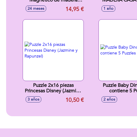
Magnetico de madera
MADERA CASA 
Goula 11 Piezas
OSOS 4 PI
14,95 €
24 meses
1 año
37x295x1.5 cm
Puzzle 2x16 piezas
Puzzle Baby Di
Princesas Disney (Jazmine
contiene 5 P
y Rapunzel)
10,50 €
3 años
2 años