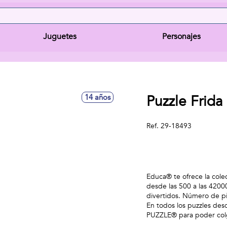
Juguetes
Personajes
Puzzle Frida
14 años
Ref.
29-18493
Educa® te ofrece la col
desde las 500 a las 4200
divertidos. Número de p
En todos los puzzles desd
PUZZLE® para poder colga