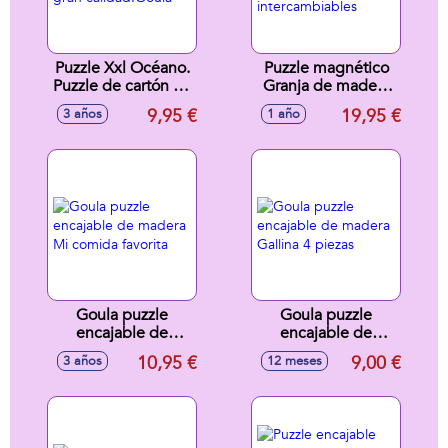
Puzzle Xxl Océano.
Puzzle magnético
Puzzle de cartón de
Granja de madera
gran calidad.Goula
Goula 12 piezas,
9,95 €
19,95 €
3 años
1 año
intercambiables
Goula puzzle
Goula puzzle
encajable de
encajable de
madera Mi comida
madera Gallina 4
10,95 €
9,00 €
3 años
12 meses
favorita
piezas