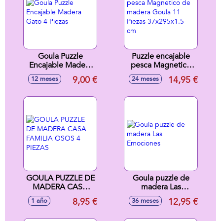
Goula Puzzle
Puzzle encajable
Encajable Madera
pesca Magnetico
Gato 4 Piezas
de madera Goula
9,00 €
14,95 €
12 meses
24 meses
11 Piezas
37x295x1.5 cm
GOULA PUZZLE DE
Goula puzzle de
MADERA CASA
madera Las
FAMILIA OSOS 4
Emociones
8,95 €
12,95 €
1 año
36 meses
PIEZAS