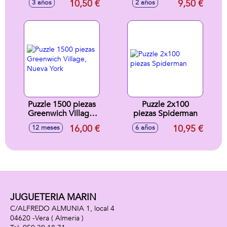
10,50 €
9,50 €
3 años
2 años
Rapunzel)
Puzzle 1500 piezas
Puzzle 2x100
Greenwich Village,
piezas Spiderman
Nueva York
16,00 €
10,95 €
12 meses
6 años
JUGUETERIA MARIN
C/ALFREDO ALMUNIA 1, local 4
04620 -
Vera
( Almeria )