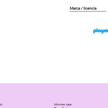
Marca / licencia
to
Idiomas caja