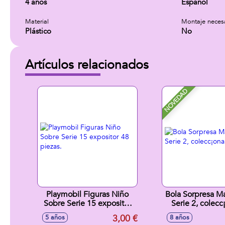
4 años
Español
Material
Montaje neces
Plástico
No
Artículos relacionados
NOVEDAD
Playmobil Figuras Niño
Bola Sorpresa M
Sobre Serie 15 expositor
Serie 2, colecc
48 piezas.
10cm
3,00 €
5 años
8 años