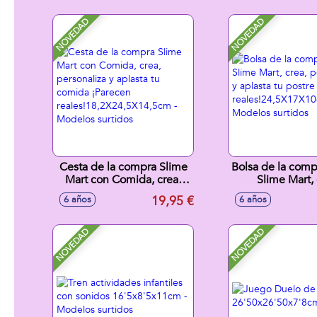
NOVEDAD
NOVEDAD
Cesta de la compra Slime
Bolsa de la comp
Mart con Comida, crea,
Slime Mart, 
personaliza y aplasta tu
personaliza y a
19,95 €
6 años
6 años
comida ¡Parecen
postre ¡Par
reales!18,2X24,5X14,5cm -
reales!24,5X1
Modelos surtidos
Modelos sur
NOVEDAD
NOVEDAD