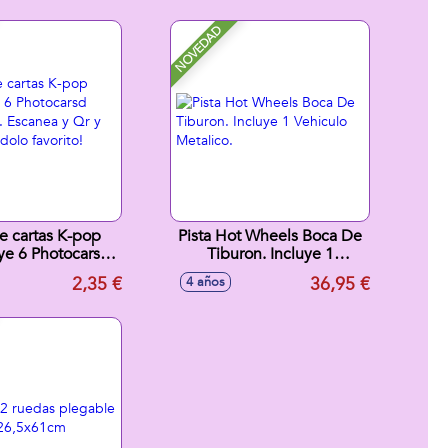
NOVEDAD
e cartas K-pop
Pista Hot Wheels Boca De
lye 6 Photocarsd
Tiburon. Incluye 1
vas. Escanea y Qr
Vehiculo Metalico.
2,35 €
36,95 €
4 años
tu idolo favorito!
Exp. 24)