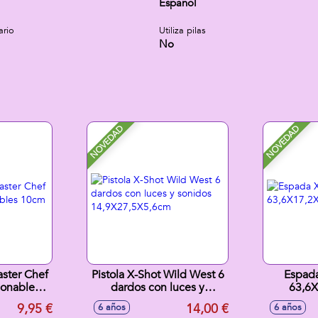
Español
ario
Utiliza pilas
No
NOVEDAD
NOVEDAD
aster Chef
Pistola X-Shot Wild West 6
Espada
¡onables
dardos con luces y
63,6
sonidos 14,9X27,5X5,6cm
9,95 €
14,00 €
6 años
6 años