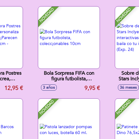
NOVEDAD
NOVEDAD
ra Postres
Bola Sorpresa FIFA con
Sobre d
crea,
figura futbolista,
Stars Inc
plasta tu
colecc¡onables 10cm
interacti
12,95 €
9,95 €
3 años
36 meses
ecen
y baila co 
7X10cm -
(
tidos
NOVEDAD
NOVEDAD