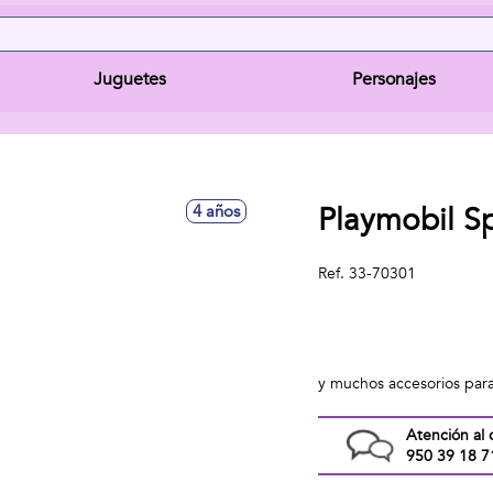
Juguetes
Personajes
Playmobil S
4 años
Ref.
33-70301
y muchos accesorios par
Atención al 
950 39 18 7