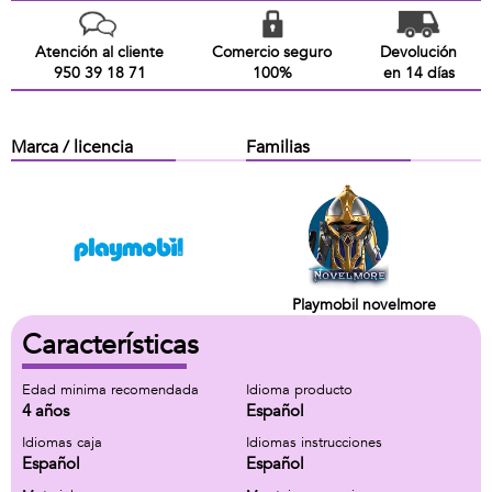
Atención al cliente
Comercio seguro
Devolución
950 39 18 71
100%
en 14 días
Marca / licencia
Familias
Playmobil novelmore
Características
Edad minima recomendada
Idioma producto
4 años
Español
Idiomas caja
Idiomas instrucciones
Español
Español