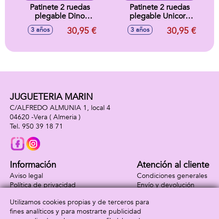
Patinete 2 ruedas
Patinete 2 ruedas
plegable Dino
plegable Unicorn
76,5x26,5x61cm
76,5x26,5x61cm
30,95 €
30,95 €
3 años
3 años
JUGUETERIA MARIN
C/ALFREDO ALMUNIA 1, local 4
04620 -
Vera
( Almeria )
950 39 18 71
Información
Atención al cliente
Aviso legal
Condiciones generales
Política de privacidad
Envío y devolución
Política de cookies
Contacto
Utilizamos cookies propias y de terceros para
Formas de pago
fines analíticos y para mostrarte publicidad