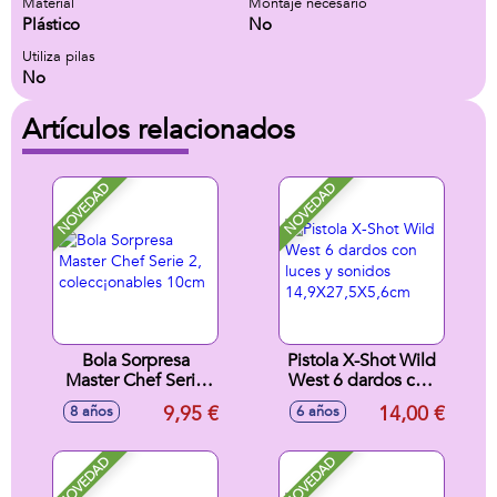
Material
Montaje necesario
Plástico
No
Utiliza pilas
No
Artículos relacionados
NOVEDAD
NOVEDAD
Bola Sorpresa
Pistola X-Shot Wild
Master Chef Serie
West 6 dardos con
2, colecc¡onables
luces y sonidos
9,95 €
14,00 €
8 años
6 años
10cm
14,9X27,5X5,6cm
NOVEDAD
NOVEDAD