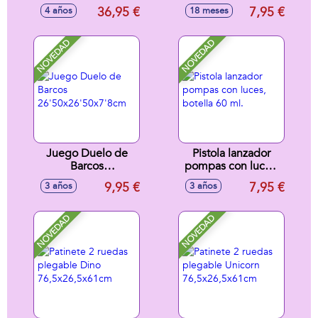
Incluye 1 Vehiculo
sonidos
36,95 €
7,95 €
4 años
18 meses
Metalico.
16'5x8'5x11cm -
Modelos surtidos
NOVEDAD
NOVEDAD
Juego Duelo de
Pistola lanzador
Barcos
pompas con luces,
26'50x26'50x7'8cm
botella 60 ml.
9,95 €
7,95 €
3 años
3 años
NOVEDAD
NOVEDAD