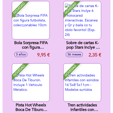
¡Parecen
reales!24,5X17X10cm
NOVEDAD
NOVEDAD
reales!18,2X24,5X14,5cm
- Modelos surtidos
- Modelos surtidos
Bola Sorpresa FIFA
Sobre de cartas K-
con figura
pop Stars Inclye 6
futbolista,
Photocarsd
9,95 €
2,35 €
3 años
36 meses
colecc¡onables
interactivas.
10cm
Escanea y Qr y
baila co tu idolo
NOVEDAD
NOVEDAD
favorito! (Exp. 24)
Pista Hot Wheels
Tren actividades
Boca De Tiburon.
infantiles con