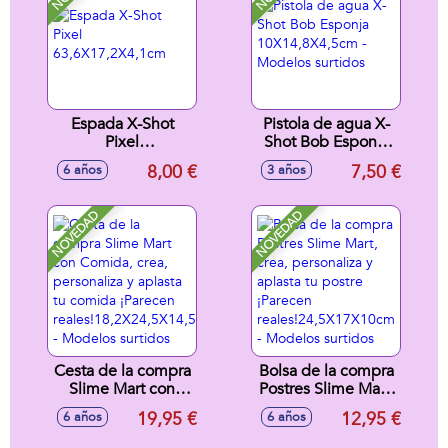
Espada X-Shot
Pistola de agua X-
Pixel
Shot Bob Esponja
63,6X17,2X4,1cm
10X14,8X4,5cm -
8,00 €
7,50 €
6 años
3 años
Modelos surtidos
NOVEDAD
NOVEDAD
Cesta de la compra
Bolsa de la compra
Slime Mart con
Postres Slime Mart,
Comida, crea,
crea, personaliza y
19,95 €
12,95 €
6 años
6 años
personaliza y
aplasta tu postre
aplasta tu comida
¡Parecen