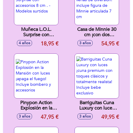
Muñeca L.O.L.
Casa de Minnie 30
Surprise con
cm ¡con dos
accesorios 8 cm . -
plantas llenas de
18,95 €
54,95 €
4 años
3 años
Modelos surtidos
diversión! incluye
figura de Minnie
articulada 7 cm
Pinypon Action
Barriguitas Cuna
Explosión en la
Luxury con luces
Mansión con luces
¡cuna premium con
47,95 €
49,95 €
3 años
3 años
¡apaga el fuego!
toques clásicos y
Incluye bombero y
totalmente realista!
accesorios
Incluye bebe