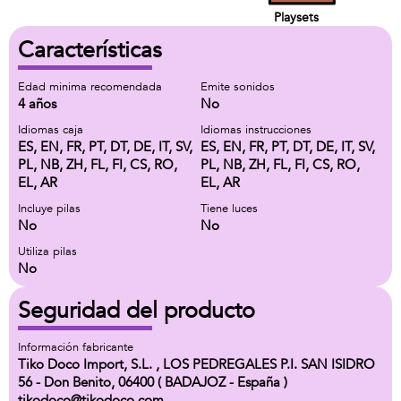
Playsets
Características
Edad minima recomendada
Emite sonidos
4 años
No
Idiomas caja
Idiomas instrucciones
ES, EN, FR, PT, DT, DE, IT, SV,
ES, EN, FR, PT, DT, DE, IT, SV,
PL, NB, ZH, FL, FI, CS, RO,
PL, NB, ZH, FL, FI, CS, RO,
EL, AR
EL, AR
Incluye pilas
Tiene luces
No
No
Utiliza pilas
No
Seguridad del producto
Información fabricante
Tiko Doco Import, S.L. , LOS PEDREGALES P.I. SAN ISIDRO
56 - Don Benito, 06400 ( BADAJOZ - España )
tikodoco@tikodoco.com