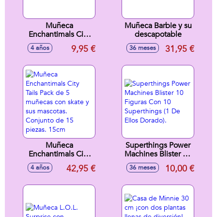
Muñeca
Muñeca Barbie y su
Enchantimals City
descapotable
Tails Belisse
9,95 €
31,95 €
4 años
36 meses
Butterfly. 15cm
Muñeca
Superthings Power
Enchantimals City
Machines Blister 10
Tails Pack de 5
Figuras Con 10
42,95 €
10,00 €
4 años
36 meses
muñecas con skate
Superthings (1 De
y sus mascotas.
Ellos Dorado).
Conjunto de 15
piezas. 15cm