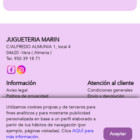
10cm
JUGUETERIA MARIN
C/ALFREDO ALMUNIA 1, local 4
04620 -
Vera
( Almeria )
950 39 18 71
Información
Atención al cliente
Aviso legal
Condiciones generales
Política de privacidad
Envío y devolución
Política de cookies
Contacto
Utilizamos cookies propias y de terceros para
Formas de pago
fines analíticos y para mostrarte publicidad
personalizada en base a un perfil elaborado a
partir de tus hábitos de navegación (por
ejemplo, páginas visitadas). Clica
AQUÍ para
Aceptar
más información
.