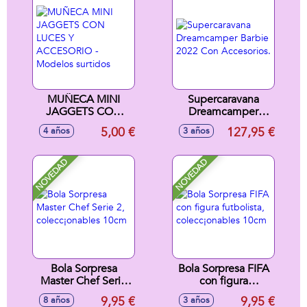
exclusivo
MUÑECA MINI
Supercaravana
JAGGETS CON
Dreamcamper
LUCES Y
Barbie 2022 Con
5,00 €
127,95 €
4 años
3 años
ACCESORIO -
Accesorios.
Modelos surtidos
NOVEDAD
NOVEDAD
Bola Sorpresa
Bola Sorpresa FIFA
Master Chef Serie
con figura
2, colecc¡onables
futbolista,
9,95 €
9,95 €
8 años
3 años
10cm
colecc¡onables