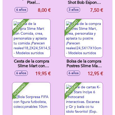
Pixel
Shot Bob Esponja
63,6X17,2X4,1cm
10X14,8X4,5cm -
8,00 €
7,50 €
6 años
3 años
Modelos surtidos
NOVEDAD
NOVEDAD
Cesta de la compra
Bolsa de la compra
Slime Mart con
Postres Slime Mart,
Comida, crea,
crea, personaliza y
19,95 €
12,95 €
6 años
6 años
personaliza y
aplasta tu postre
aplasta tu comida
¡Parecen
¡Parecen
reales!24,5X17X10cm
NOVEDAD
NOVEDAD
reales!18,2X24,5X14,5cm
- Modelos surtidos
- Modelos surtidos