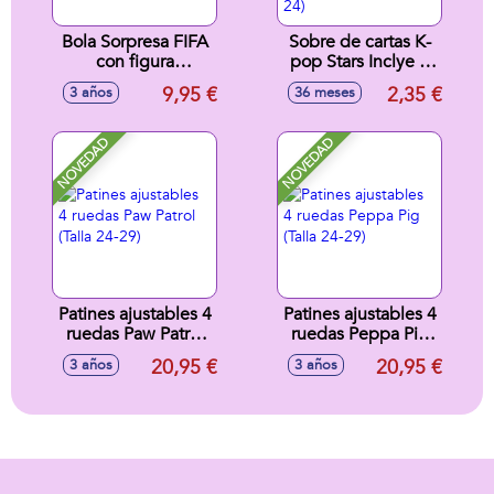
Bola Sorpresa FIFA
Sobre de cartas K-
con figura
pop Stars Inclye 6
futbolista,
Photocarsd
9,95 €
2,35 €
3 años
36 meses
colecc¡onables
interactivas.
10cm
Escanea y Qr y
baila co tu idolo
NOVEDAD
NOVEDAD
favorito! (Exp. 24)
Patines ajustables 4
Patines ajustables 4
ruedas Paw Patrol
ruedas Peppa Pig
(Talla 24-29)
(Talla 24-29)
20,95 €
20,95 €
3 años
3 años