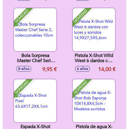
NOVEDAD
NOVEDAD
Bola Sorpresa
Pistola X-Shot Wild
Master Chef Serie
West 6 dardos con
2, colecc¡onables
luces y sonidos
9,95 €
14,00 €
8 años
6 años
10cm
14,9X27,5X5,6cm
NOVEDAD
NOVEDAD
Espada X-Shot
Pistola de agua X-