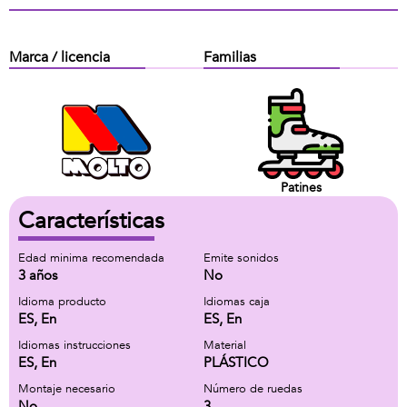
Marca / licencia
Familias
Patines
Características
Edad minima recomendada
Emite sonidos
3 años
No
Idioma producto
Idiomas caja
ES, En
ES, En
Idiomas instrucciones
Material
ES, En
PLÁSTICO
Montaje necesario
Número de ruedas
No
3