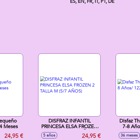
ES, EN, FR, IT, PT, DE
Pequeño
DISFRAZ INFANTIL
Disfaz Tho
24 Meses
PRINCESA ELSA FROZEN
7-8 Añ
2 TALLA M (5/7 AÑOS)
24,95 €
24,95 €
5 años
36 meses