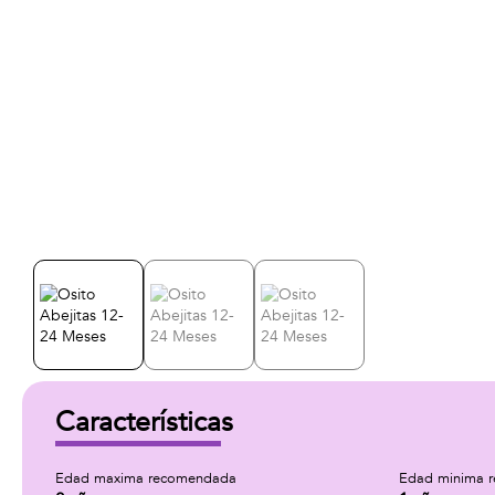
Características
Edad maxima recomendada
Edad minima 