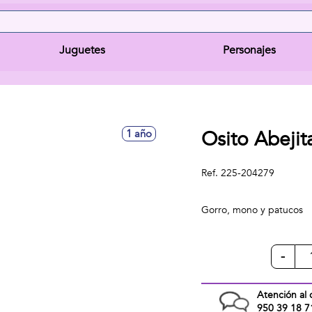
Juguetes
Personajes
Osito Abeji
1 año
Ref.
225-204279
Gorro, mono y patucos
-
Atención al 
950 39 18 7