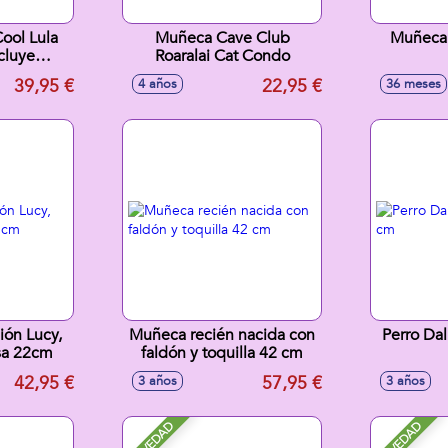
ool Lula
Muñeca Cave Club
Muñeca 
cluye
Roaralai Cat Condo
n Outfit
39,95 €
22,95 €
4 años
36 meses
6X27,5Cm
ón Lucy,
Muñeca recién nacida con
Perro Dal
osa 22cm
faldón y toquilla 42 cm
42,95 €
57,95 €
3 años
3 años
NOVEDAD
NOVEDAD