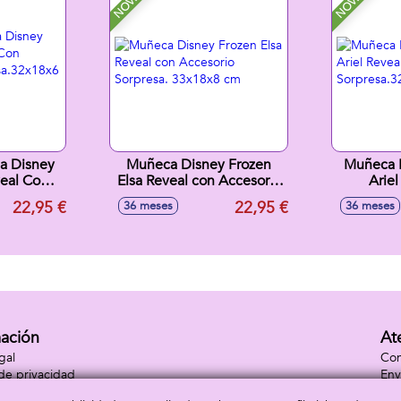
a Disney
Muñeca Disney Frozen
Muñeca P
veal Con
Elsa Reveal con Accesorio
Arie
os
Sorpresa. 33x18x8 cm
Ac
22,95 €
22,95 €
36 meses
36 meses
18x6 cm
Sorpre
mación
At
gal
Con
 de privacidad
Env
 de cookies
Con