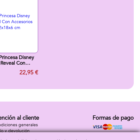
rincesa Disney
l Reveal Con
cesorios
22,95 €
sa.32x18x6 cm
ención al cliente
Formas de pago
diciones generales
ío y devolución
tacto