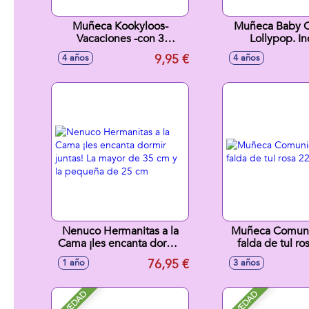
Muñeca Kookyloos-
Muñeca Baby C
Vacaciones -con 3
Lollypop. In
expresiones
Accesorios Y U
9,95 €
4 años
4 años
diferentes.Incluye 1
Extra. 25,5X1
muñeca con 5 accesorios,
checklist y pasaporte -
Modelos surtidos
Nenuco Hermanitas a la
Muñeca Comuni
Cama ¡les encanta dormir
falda de tul r
juntas! La mayor de 35 cm
76,95 €
1 año
3 años
y la pequeña de 25 cm
NOVEDAD
NOVEDAD