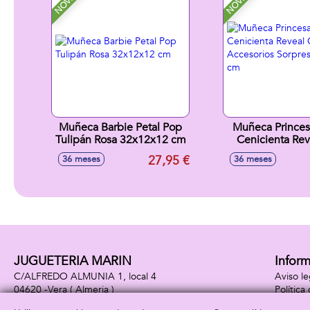
Muñeca Barbie Petal Pop
Muñeca Princes
Tulipán Rosa 32x12x12 cm
Cenicienta Re
Accesori
27,95 €
36 meses
36 meses
Sorpresa.32x
JUGUETERIA MARIN
Infor
C/ALFREDO ALMUNIA 1, local 4
Aviso le
04620 -
Vera
( Almeria )
Política
950 39 18 71
Política