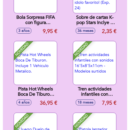
Bola Sorpresa FIFA
Sobre de cartas K-
con figura
pop Stars Inclye 6
futbolista,
Photocarsd
9,95 €
2,35 €
3 años
36 meses
colecc¡onables
interactivas.
10cm
Escanea y Qr y
baila co tu idolo
NOVEDAD
NOVEDAD
favorito! (Exp. 24)
Pista Hot Wheels
Tren actividades
Boca De Tiburon.
infantiles con
Incluye 1 Vehiculo
sonidos
36,95 €
7,95 €
4 años
18 meses
Metalico.
16'5x8'5x11cm -
Modelos surtidos
NOVEDAD
NOVEDAD