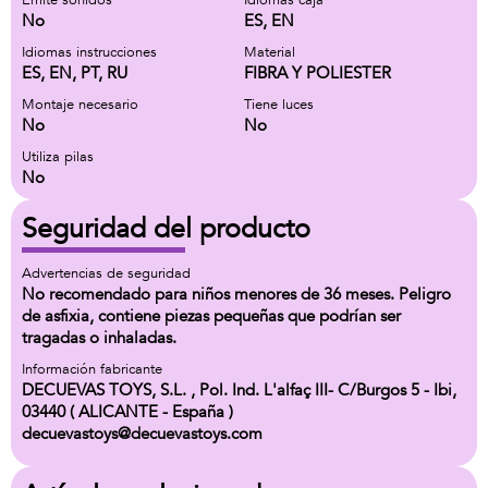
Emite sonidos
Idiomas caja
No
ES, EN
Idiomas instrucciones
Material
ES, EN, PT, RU
FIBRA Y POLIESTER
Montaje necesario
Tiene luces
No
No
Utiliza pilas
No
Seguridad del producto
Advertencias de seguridad
No recomendado para niños menores de 36 meses. Peligro
de asfixia, contiene piezas pequeñas que podrían ser
tragadas o inhaladas.
Información fabricante
DECUEVAS TOYS, S.L. , Pol. Ind. L'alfaç III- C/Burgos 5 - Ibi,
03440 ( ALICANTE - España )
decuevastoys@decuevastoys.com