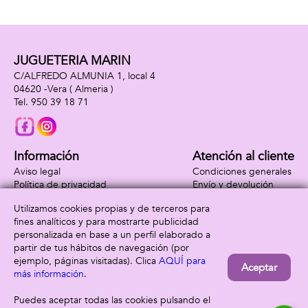
JUGUETERIA MARIN
C/ALFREDO ALMUNIA 1, local 4
04620 -
Vera
( Almeria )
950 39 18 71
Información
Atención al cliente
Aviso legal
Condiciones generales
Política de privacidad
Envío y devolución
Política de cookies
Contacto
Utilizamos cookies propias y de terceros para
Formas de pago
fines analíticos y para mostrarte publicidad
personalizada en base a un perfil elaborado a
partir de tus hábitos de navegación (por
ejemplo, páginas visitadas). Clica
AQUÍ para
Aceptar
más información
.
Puedes aceptar todas las cookies pulsando el