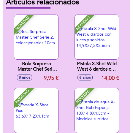
Artículos relacionados
NOVEDAD
NOVEDAD
Bola Sorpresa
Pistola X-Shot Wild
Master Chef Serie
West 6 dardos con
2, colecc¡onables
luces y sonidos
9,95 €
14,00 €
8 años
6 años
10cm
14,9X27,5X5,6cm
NOVEDAD
NOVEDAD