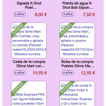
Espada X-Shot
Pistola de agua X-
Pixel
Shot Bob Esponja
63,6X17,2X4,1cm
10X14,8X4,5cm -
8,00 €
7,50 €
6 años
3 años
Modelos surtidos
NOVEDAD
NOVEDAD
Cesta de la compra
Bolsa de la compra
Slime Mart con
Postres Slime Mart,
Comida, crea,
crea, personaliza y
19,95 €
12,95 €
6 años
6 años
personaliza y
aplasta tu postre
aplasta tu comida
¡Parecen
¡Parecen
reales!24,5X17X10cm
NOVEDAD
NOVEDAD
reales!18,2X24,5X14,5cm
- Modelos surtidos
- Modelos surtidos