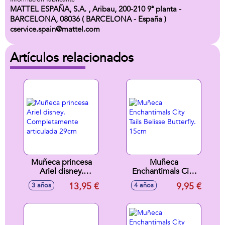
MATTEL ESPAÑA, S.A. , Aribau, 200-210 9ª planta -
BARCELONA, 08036 ( BARCELONA - España )
cservice.spain@mattel.com
Artículos relacionados
Muñeca princesa
Muñeca
Ariel disney.
Enchantimals City
Completamente
Tails Belisse
13,95 €
9,95 €
3 años
4 años
articulada 29cm
Butterfly. 15cm