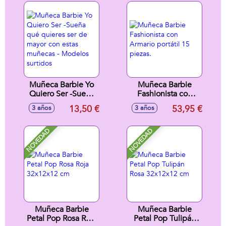
más hippy fashion -
Modelos surtidos
Muñeca Barbie Yo
Muñeca Barbie
Quiero Ser -Sueña
Fashionista con
qué quieres ser de
Armario portátil 15
13,50 €
53,95 €
3 años
3 años
mayor con estas
piezas.
muñecas - Modelos
surtidos
NOVEDAD
NOVEDAD
Muñeca Barbie
Muñeca Barbie
Petal Pop Rosa Roja
Petal Pop Tulipán