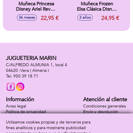
Muñeca Princesa
Muñeca Frozen
Disney Ariel Reveal
Elsa Clásica Disney
Con Accesorios
38 Cm
22,95 €
24,95 €
36 meses
3 años
Sorpresa.32x18x6
cm
JUGUETERIA MARIN
C/ALFREDO ALMUNIA 1, local 4
04620 -
Vera
( Almeria )
950 39 18 71
Información
Atención al cliente
Aviso legal
Condiciones generales
Política de privacidad
Envío y devolución
Política de cookies
Contacto
Utilizamos cookies propias y de terceros para
Formas de pago
fines analíticos y para mostrarte publicidad