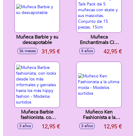
Muñeca Barbie y su
Muñeca
descapotable
Enchantimals City
Tails Pack de 5
31,95 €
42,95 €
36 meses
4 años
muñecas con skate
y sus mascotas.
Conjunto de 15
piezas. 15cm
Muñeca Barbie
Muñeco Ken
fashionista. con
Fashionista a la
looks desde los
ultima moda -
12,95 €
12,95 €
3 años
3 años
más informales y
Modelos surtidos
geniales hasta los