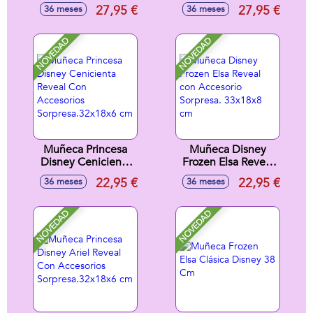
32x12x12 cm
Rosa 32x12x12 cm
27,95 €
27,95 €
36 meses
36 meses
NOVEDAD
NOVEDAD
Muñeca Princesa
Muñeca Disney
Disney Cenicienta
Frozen Elsa Reveal
Reveal Con
con Accesorio
22,95 €
22,95 €
36 meses
36 meses
Accesorios
Sorpresa. 33x18x8
Sorpresa.32x18x6
cm
cm
NOVEDAD
NOVEDAD