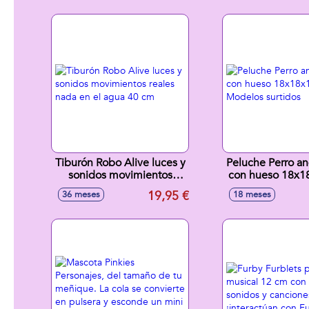
Emocione
Reacciones.2
Modelos sur
Tiburón Robo Alive luces y
Peluche Perro an
sonidos movimientos
con hueso 18x1
reales nada en el agua 40
Modelos sur
19,95 €
36 meses
18 meses
cm