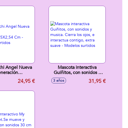
 nombre que más
e guste!
hi Angel Nueva
Mascota interactiva
neración
Guiñitos, con sonidos y
9,05X2,54 Cm -
musica. Cierra los ojos, e
24,95 €
31,95 €
3 años
os surtidos
interactua contigo, extra
suave - Modelos surtidos