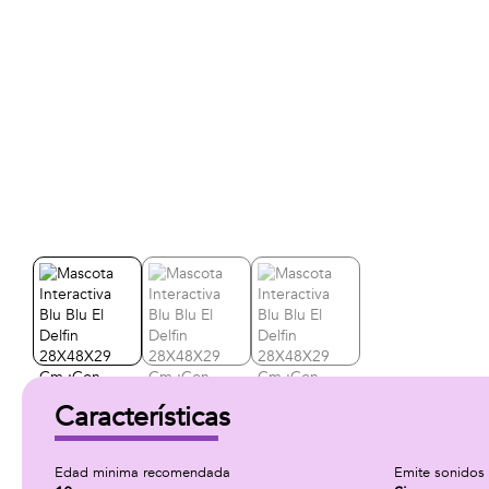
Características
Edad minima recomendada
Emite sonidos