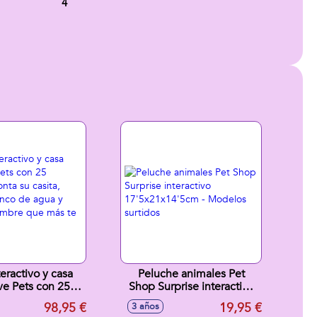
4
teractivo y casa
Peluche animales Pet
 Pets con 25
Shop Surprise interactivo
monta su casita,
17'5x21x14'5cm -
98,95 €
19,95 €
3 años
cuenco de agua y
Modelos surtidos