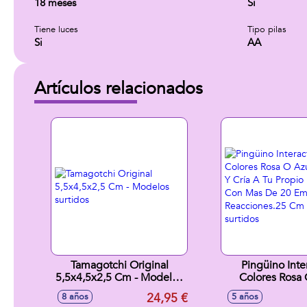
18 meses
Si
Tiene luces
Tipo pilas
Si
AA
Artículos relacionados
Tamagotchi Original
Pingüino Inte
5,5x4,5x2,5 Cm - Modelos
Colores Rosa 
surtidos
Adopta Y Cría A 
24,95 €
8 años
5 años
Pingüino Con M