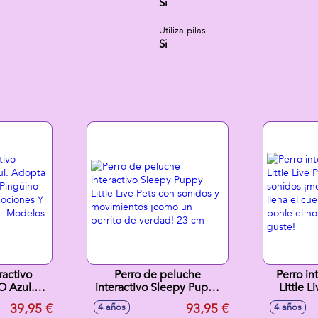
Si
Utiliza pilas
Si
ractivo
Perro de peluche
Perro in
O Azul.
interactivo Sleepy Puppy
Little Live
Tu Propio
Little Live Pets con
sonidos ¡
39,95 €
93,95 €
4 años
4 años
as De 20
sonidos y movimientos
llena el 