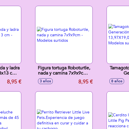
s Y
¡como un perrito de
ponle el
5 Cm -
verdad! 23 cm
t
tidos
da y ladra
Figura tortuga Roboturtle,
Tamagotc
8x13 cm -
nada y camina 7x9x9cm -
Ge
tidos
Modelos surtidos
13,97X1
8,95 €
8,95 €
3 años
8 años
Model