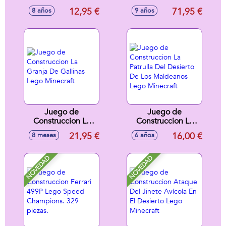
de Cross.
Star Wars
12,95 €
71,95 €
8 años
9 años
Construcción con
Caminante AT-AT
Más de 180
componentes.
Juego de
Juego de
Construccion La
Construccion La
Granja De Gallinas
Patrulla Del
21,95 €
16,00 €
8 meses
6 años
Lego Minecraft
Desierto De Los
Maldeanos Lego
Minecraft
NOVEDAD
NOVEDAD