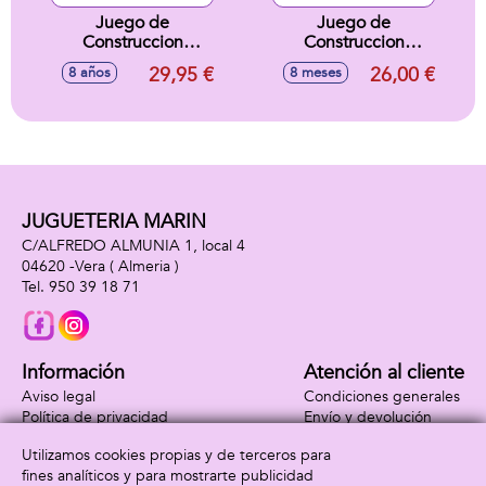
Juego de
Juego de
Construccion
Construccion
Ferrari 499P Lego
Ataque Del Jinete
29,95 €
26,00 €
8 años
8 meses
Speed Champions.
Avícola En El
329 piezas.
Desierto Lego
Minecraft
JUGUETERIA MARIN
C/ALFREDO ALMUNIA 1, local 4
04620 -
Vera
( Almeria )
950 39 18 71
Información
Atención al cliente
Aviso legal
Condiciones generales
Política de privacidad
Envío y devolución
Política de cookies
Contacto
Utilizamos cookies propias y de terceros para
Formas de pago
fines analíticos y para mostrarte publicidad