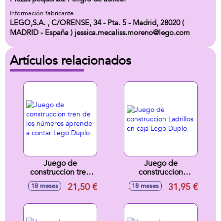
Información fabricante
LEGO,S.A. , C/ORENSE, 34 - Pta. 5 - Madrid, 28020 (
MADRID - España ) jessica.mecaliss.moreno@lego.com
Artículos relacionados
Juego de
Juego de
construccion tren
construccion
de los números
Ladrillos en caja
21,50 €
31,95 €
18 meses
18 meses
aprende a contar
Lego Duplo
Lego Duplo