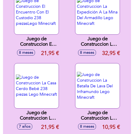
Juego de
Juego de
Construccion El
Construccion La
Encuentro Con El
Expedición A La
21,95 €
32,95 €
8 meses
8 meses
Custodio 238
Mina Del Armadillo
piezasLego
Lego Minecraft
Minecraft
Juego de
Juego de
Construccion La
Construccion La
Casa Cerdo Bebé
Batalla De Lava Del
21,95 €
10,95 €
7 años
8 meses
238 piezas Lego
Inframundo Lego