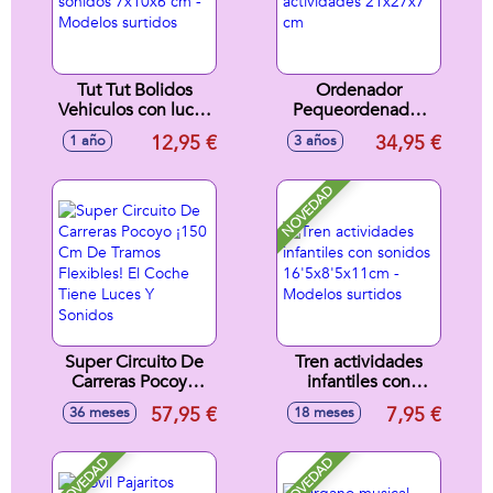
Tut Tut Bolidos
Ordenador
Vehiculos con luces
Pequeordenador
y sonidos 7x10x6
20 actividades
12,95 €
34,95 €
1 año
3 años
cm - Modelos
21x27x7 cm
surtidos
NOVEDAD
Super Circuito De
Tren actividades
Carreras Pocoyo
infantiles con
¡150 Cm De Tramos
sonidos
57,95 €
7,95 €
36 meses
18 meses
Flexibles! El Coche
16'5x8'5x11cm -
Tiene Luces Y
Modelos surtidos
Sonidos
NOVEDAD
NOVEDAD