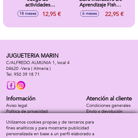
actividades
Aprendizaje Fisher-
Matrioska con
Price Ríe Y
12,95 €
22,95 €
18 meses
6 meses
forma de animales.
Aprende Con Luz y
24x15x15 cm
Sonido.
JUGUETERIA MARIN
C/ALFREDO ALMUNIA 1, local 4
04620 -
Vera
( Almeria )
950 39 18 71
Información
Atención al cliente
Aviso legal
Condiciones generales
Política de privacidad
Envío y devolución
Política de cookies
Contacto
Utilizamos cookies propias y de terceros para
Formas de pago
fines analíticos y para mostrarte publicidad
personalizada en base a un perfil elaborado a