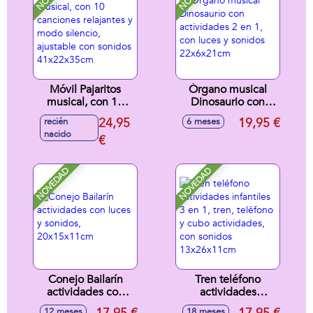
Móvil Pajaritos
Órgano musical
musical, con 10
Dinosaurio con
canciones
actividades 2 en 1,
24,95
19,95 €
recién
6 meses
relajantes y modo
con luces y sonidos
nacido
silencio, ajustable
€
22x6x21cm
con sonidos
41x22x35cm
NOVEDAD
NOVEDAD
Conejo Bailarín
Tren teléfono
actividades con
actividades
luces y sonidos,
infantiles 3 en 1,
12 meses
18 meses