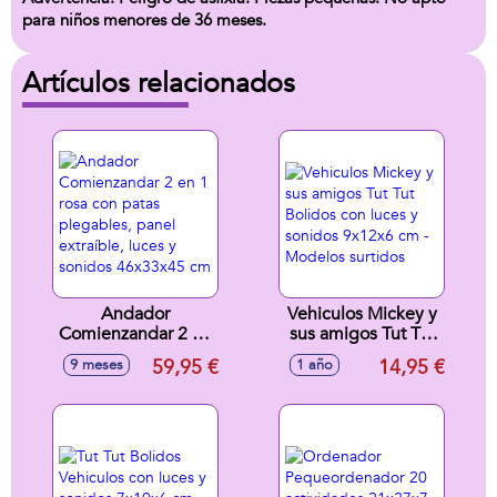
para niños menores de 36 meses.
Artículos relacionados
Andador
Vehiculos Mickey y
Comienzandar 2 en
sus amigos Tut Tut
1 rosa con patas
Bolidos con luces y
59,95 €
14,95 €
9 meses
1 año
plegables, panel
sonidos 9x12x6 cm
extraíble, luces y
- Modelos surtidos
sonidos 46x33x45
cm