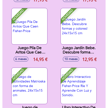
17,95 €
17,95 €
20x15x11cm
tren, teléfono y
cubo actividades,
con sonidos
NOVEDAD
NOVEDAD
13x26x11cm
Juego Pila De
Juego Jardín Bebe.
Aritos Que Caen
Descubre formas y
Fisher-Price
colores! 24x15x15
14,95 €
12,95 €
6 meses
10 meses
cm
NOVEDAD
NOVEDAD
Juego de
Libro Interactivo De