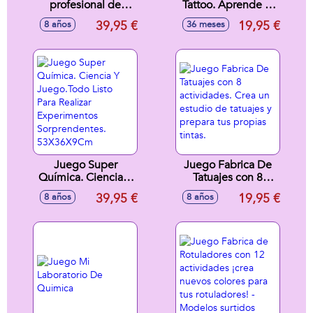
profesional de
Tattoo. Aprende El
Medico Cefa
Arte Del Tatuaje,
39,95 €
19,95 €
8 años
36 meses
Stream con 35
Historia Y Ciencia.
accesorios
35X26X7Cm
Juego Super
Juego Fabrica De
Química. Ciencia Y
Tatuajes con 8
Juego.Todo Listo
actividades. Crea
39,95 €
19,95 €
8 años
8 años
Para Realizar
un estudio de
Experimentos
tatuajes y prepara
Sorprendentes.
tus propias tintas.
53X36X9Cm