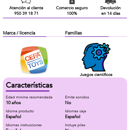
Atención al cliente
Comercio seguro
Devolución
950 39 18 71
100%
en 14 días
Marca / licencia
Familias
Juegos cientificos
Características
Edad minima recomendada
Emite sonidos
10 años
No
Idioma producto
Idiomas caja
Español
Español
Idiomas instrucciones
Incluye pilas