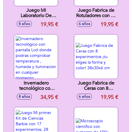
Juego Mi
Juego Fabrica de
Laboratorio De
Rotuladores con 12
Quimica
actividades ¡crea
19,95 €
19,95 €
8 años
6 años
nuevos colores
para tus
rotuladores! -
Modelos surtidos
Invernadero
Juego Fabrica de
tecnológico con
Ceras con 8
pantalla Lcd donde
experimentos ¡tu
34,95 €
19,95 €
8 años
6 años
podras comprobar
eliges la forma y
temperatura ,
color! 38x30x6 cm
humeda y
iluminacion en
cualquier
momento.