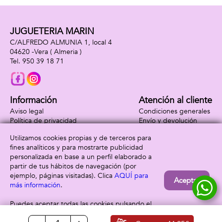
JUGUETERIA MARIN
C/ALFREDO ALMUNIA 1, local 4
04620 -
Vera
( Almeria )
950 39 18 71
Información
Atención al cliente
Aviso legal
Condiciones generales
Política de privacidad
Envío y devolución
Política de cookies
Contacto
Utilizamos cookies propias y de terceros para
Formas de pago
fines analíticos y para mostrarte publicidad
personalizada en base a un perfil elaborado a
partir de tus hábitos de navegación (por
ejemplo, páginas visitadas). Clica
AQUÍ para
Aceptar
más información
.
Puedes aceptar todas las cookies pulsando el
botón “Aceptar” o configurarlas o rechazar su