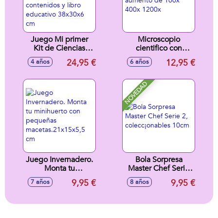
Juego Mi primer
Microscopio
Kit de Ciencias
cientifico con
Barbie con 17
aumento de 100x
24,95 €
12,95 €
4 años
6 años
experimentos, 28
400x 1200x
contenidos y libro
educativo 38x30x6
NOVEDAD
cm
Juego Invernadero.
Bola Sorpresa
Monta tu
Master Chef Serie
minihuerto con
2, colecc¡onables
9,95 €
9,95 €
7 años
8 años
pequeñas
10cm
macetas.21x15x5,5
cm