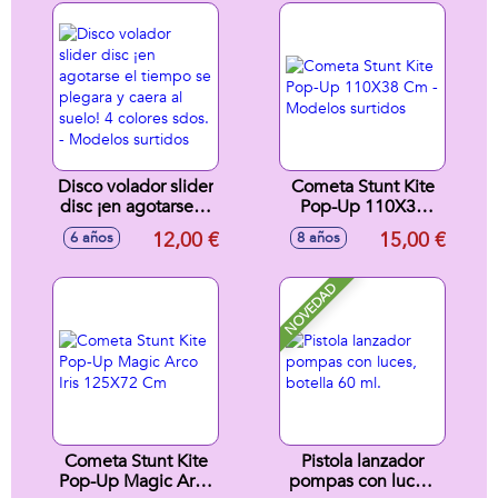
ascedente!
Disco volador slider
Cometa Stunt Kite
disc ¡en agotarse el
Pop-Up 110X38
tiempo se plegara
Cm - Modelos
12,00 €
15,00 €
6 años
8 años
y caera al suelo! 4
surtidos
colores sdos. -
Modelos surtidos
NOVEDAD
Cometa Stunt Kite
Pistola lanzador
Pop-Up Magic Arco
pompas con luces,