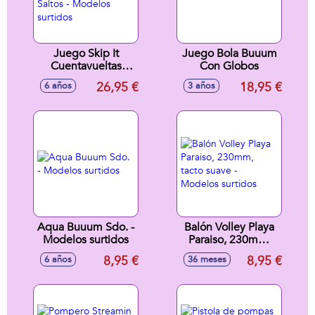
Juego Skip It
Juego Bola Buuum
Cuentavueltas
Con Globos
Cuenta Hasta 1000
26,95 €
18,95 €
6 años
3 años
Saltos - Modelos
surtidos
Aqua Buuum Sdo. -
Balón Volley Playa
Modelos surtidos
Paraiso, 230mm,
tacto suave -
8,95 €
8,95 €
6 años
36 meses
Modelos surtidos