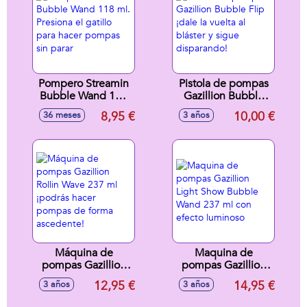
Pompero Streamin
Pistola de pompas
Bubble Wand 118
Gazillion Bubble
ml. Presiona el
Flip ¡dale la vuelta
8,95 €
10,00 €
36 meses
3 años
gatillo para hacer
al bláster y sigue
pompas sin parar
disparando!
Máquina de
Maquina de
pompas Gazillion
pompas Gazillion
Rollin Wave 237 ml
Light Show Bubble
12,95 €
14,95 €
3 años
3 años
¡podrás hacer
Wand 237 ml con
pompas de forma
efecto luminoso