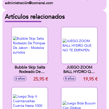
administración@comansi.com
Artículos relacionados
Bubble Skip Salta
JUEGO ZOOM
Rodeado De
BALL HYDRO QUE
Pompas De Jabon -
NO TE EMPAPEN
25,95 €
19,95 €
6 años
8 años
Modelos surtidos