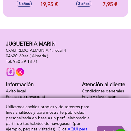
Iris 125X72 Cm
botella 60 ml.
19,95 €
7,95 €
8 años
3 años
JUGUETERIA MARIN
C/ALFREDO ALMUNIA 1, local 4
04620 -
Vera
( Almeria )
950 39 18 71
Información
Atención al cliente
Aviso legal
Condiciones generales
Política de privacidad
Envío y devolución
Política de cookies
Contacto
Utilizamos cookies propias y de terceros para
Formas de pago
fines analíticos y para mostrarte publicidad
personalizada en base a un perfil elaborado a
partir de tus hábitos de navegación (por
ejemplo, páginas visitadas). Clica
AQUÍ para