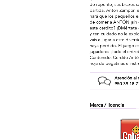
de repente, sus brazos se
partida. Antón Zampón es
hará que los pequeños es
de comer a ANTÓN ¡sin q
este cerdito? ¡Diviért
y ten cuidado no le expl
vais a jugar a este dive
haya perdido. El juego e
jugadores ¡Todo el entr
Contenido: Cerdito Antó
hoja de pegatinas e instr
Atención al 
950 39 18 7
Marca / licencia