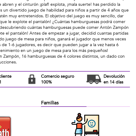
 abren y el cinturón ¡plaf! explota, ¡mala suerte! has perdido la
 un divertido juego de habilidad para niños a partir de 4 años que
tén muy entretenidos. El objetivo del juego es muy sencillo, dar
ue le explote el pantalón! ¿Cuántas hamburguesas podrá comer
ete descubriendo cuántas hamburguesas puede comer Antón Zampón
ote el pantalón! Antes de empezar a jugar, decidid cuantas partidas
rtido juego de mesa para niños, ganará el jugador que menos veces
s de 1-6 jugadores, es decir que pueden jugar a la vez hasta 6
etenimiento en un juego de mesa para los más pequeños!
n Zampón, 16 hamburguesas de 4 colores distintos, un dado con
ucciones.
cliente
Comercio seguro
Devolución
1
100%
en 14 días
Familias