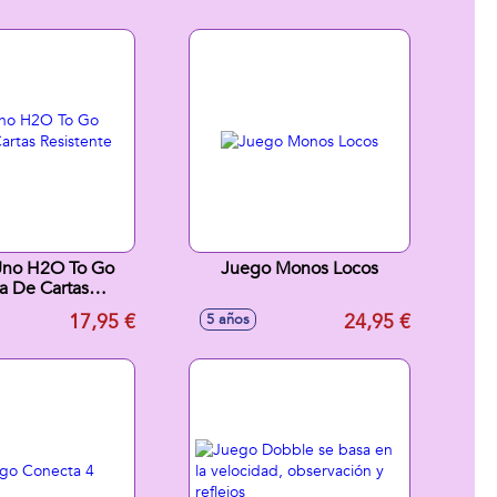
Uno H2O To Go
Juego Monos Locos
ja De Cartas
ente Al Agua
17,95 €
24,95 €
5 años