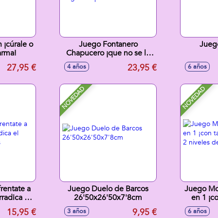
 ¡cúrale o
Juego Fontanero
Jueg
arma!
Chapucero ¡que no se le
caigan los pantalones!
27,95 €
23,95 €
4 años
6 años
NOVEDAD
NOVEDAD
rentate a
Juego Duelo de Barcos
Juego Mo
radica el
26'50x26'50x7'8cm
en 1 ¡c
 cartas
caras y 2 
15,95 €
9,95 €
3 años
6 años