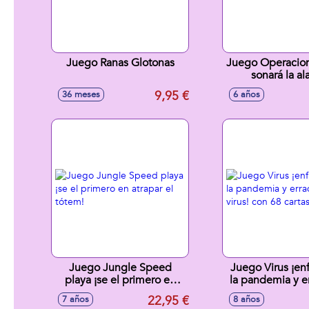
Juego Ranas Glotonas
Juego Operacion
sonará la al
9,95 €
36 meses
6 años
Juego Jungle Speed
Juego Virus ¡enf
playa ¡se el primero en
la pandemia y er
atrapar el tótem!
virus! con 68
22,95 €
7 años
8 años