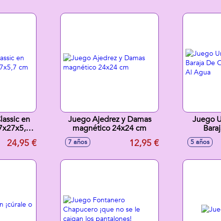
assic en
Juego Ajedrez y Damas
Juego 
27x27x5,7
magnético 24x24 cm
Bara
Resist
24,95 €
12,95 €
7 años
5 años