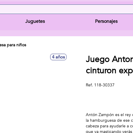
Juguetes
Personajes
sa para niños
Juego Anton
4 años
cinturon exp
Ref.
118-30337
Antón Zampón es el rey 
la hamburguesa de ese co
cabeza para ayudarle a 
que va masticando verás 