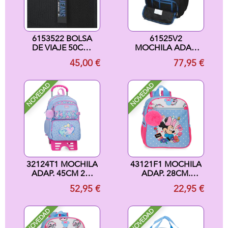
6153522 BOLSA
61525V2
DE VIAJE 50CM.
MOCHILA ADAP.
PJL HENRY NEGRO
46CM 2C.
45,00 €
77,95 €
C/CARRO. PJL
HENRY NEGRO
NOVEDAD
NOVEDAD
32124T1 MOCHILA
43121F1 MOCHILA
ADAP. 45CM 2C.
ADAP. 28CM.
C/CARRO. BEST
MINNIE FLOWERS
52,95 €
22,95 €
WISHES
NOVEDAD
NOVEDAD