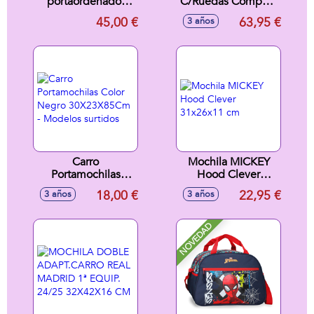
portaordenador
C/Ruedas Compact
PJAris
Evol. Ext. Spider-
45,00 €
63,95 €
3 años
Man "Neon"
33X45X22Cm
Carro
Mochila MICKEY
Portamochilas
Hood Clever
Color Negro
31x26x11 cm
18,00 €
22,95 €
3 años
3 años
30X23X85Cm -
Modelos surtidos
NOVEDAD