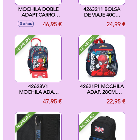
MOCHILA DOBLE
4263211 BOLSA
ADAPT.CARRO
DE VIAJE 40CM
REAL MADRID 1ª
GRAFFITY OF
46,95 €
24,99 €
3 años
EQUIP. 24/25
SPIDERMAN
32X42X16 CM
NOVEDAD
NOVEDAD
42623V1
42621F1 MOCHILA
MOCHILA ADAP.
ADAP. 28CM.
40CM. C/CARRO
GRAFFITY OF
47,95 €
22,95 €
GRAFFITY OF
SPIDERMAN
SPIDERMAN
NOVEDAD
NOVEDAD