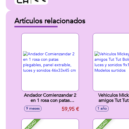
Artículos relacionados
Andador Comienzandar 2
Vehiculos Mick
en 1 rosa con patas
amigos Tut Tut
plegables, panel extraíble,
con luces y s
59,95 €
9 meses
1 año
luces y sonidos 46x33x45
9x12x6 cm - 
cm
surtido
NOVEDAD
NOVEDAD