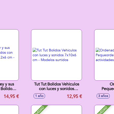
ey y sus
Tut Tut Bolidos Vehiculos
O
 Bolidos
con luces y sonidos
Peque
onidos
7x10x6 cm - Modelos
activida
14,95 €
12,95 €
1 año
3 años
Modelos
surtidos
s
NOVEDAD
NOVEDAD