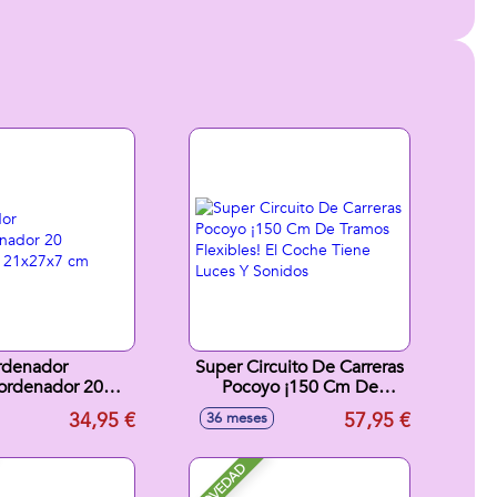
rdenador
Super Circuito De Carreras
ordenador 20
Pocoyo ¡150 Cm De
des 21x27x7 cm
Tramos Flexibles! El Coche
34,95 €
57,95 €
36 meses
Tiene Luces Y Sonidos
NOVEDAD