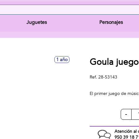
Juguetes
Personajes
Goula juego
1 año
Ref.
28-53143
El primer juego de músic
-
Atención al 
950 39 18 7