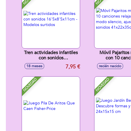
Tren actividades infantiles
Móvil Pajaritos
con sonidos
con 10 canc
16'5x8'5x11cm - Modelos
relajantes y modo
7,95 €
18 meses
recién nacido
surtidos
ajustable con 
41x22x3
NOVEDAD
NOVEDAD