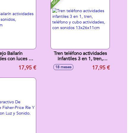
jo Bailarín
Tren teléfono actividades
des con luces y
infantiles 3 en 1, tren,
s, 20x15x11cm
teléfono y cubo
17,95 €
17,95 €
18 meses
actividades, con sonidos
13x26x11cm