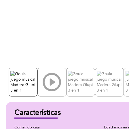
Características
Contenido caja
Edad maxima 