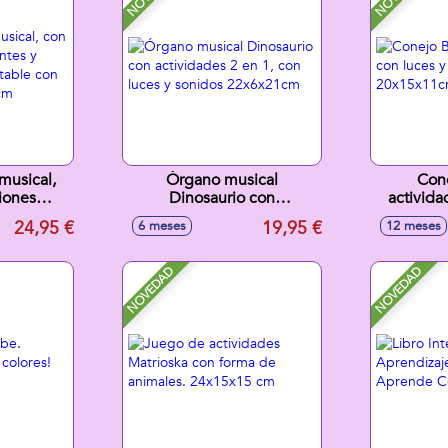
 musical,
Órgano musical
Cone
iones
Dinosaurio con
activida
 silencio,
actividades 2 en 1, con
sonido
24,95 €
19,95 €
6 meses
12 meses
sonidos
luces y sonidos
5cm
22x6x21cm
NOVEDAD
NOVEDAD