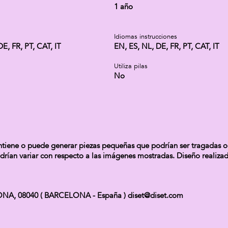
1 año
Idiomas instrucciones
E, FR, PT, CAT, IT
EN, ES, NL, DE, FR, PT, CAT, IT
Utiliza pilas
No
ne o puede generar piezas pequeñas que podrían ser tragadas o in
odrían variar con respecto a las imágenes mostradas. Diseño realiza
CELONA, 08040 ( BARCELONA - España ) diset@diset.com