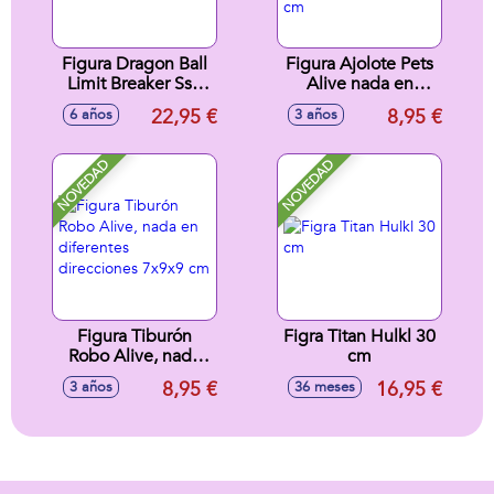
Figura Dragon Ball
Figura Ajolote Pets
Limit Breaker Ss3
Alive nada en
Vegeta Daima 30
diferentes
22,95 €
8,95 €
6 años
3 años
cm
direcciones
7,1X9X9 cm
NOVEDAD
NOVEDAD
Figura Tiburón
Figra Titan Hulkl 30
Robo Alive, nada
cm
en diferentes
8,95 €
16,95 €
3 años
36 meses
direcciones 7x9x9
cm