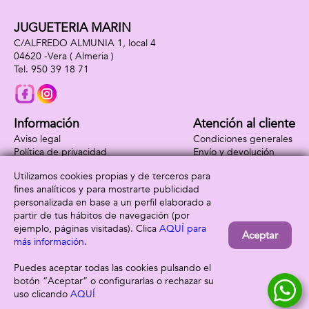
JUGUETERIA MARIN
C/ALFREDO ALMUNIA 1, local 4
04620 -
Vera
( Almeria )
950 39 18 71
Información
Atención al cliente
Aviso legal
Condiciones generales
Política de privacidad
Envío y devolución
Política de cookies
Contacto
Utilizamos cookies propias y de terceros para
Formas de pago
fines analíticos y para mostrarte publicidad
personalizada en base a un perfil elaborado a
partir de tus hábitos de navegación (por
ejemplo, páginas visitadas). Clica
AQUÍ para
Aceptar
más información
.
Puedes aceptar todas las cookies pulsando el
botón “Aceptar” o configurarlas o rechazar su
uso clicando
AQUÍ