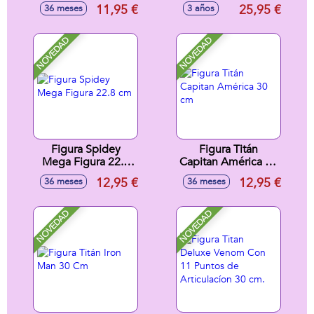
Imaginext 26x17x8
13 Cm Serie 1
11,95 €
25,95 €
36 meses
3 años
cm
modelos surtidos -
Modelos surtidos
NOVEDAD
NOVEDAD
Figura Spidey
Figura Titán
Mega Figura 22.8
Capitan América 30
cm
cm
12,95 €
12,95 €
36 meses
36 meses
NOVEDAD
NOVEDAD