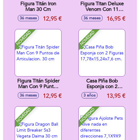
Figura Titán Iron
Figura Titan Deluxe
Man 30 Cm
Venom Con 11
Puntos de
12,95 €
16,95 €
36 meses
36 meses
Articulacíon 30 cm.
NOVEDAD
NOVEDAD
Figura Titán Spider
Casa Piña Bob
Man Con 9 Puntos
Esponja con 2
de Articulacion. 30
Figuras
12,95 €
13,95 €
36 meses
3 años
cm
17,78x15,24x7,6
cm.
NOVEDAD
NOVEDAD