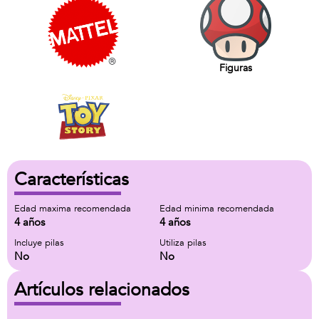
Figuras
Características
Edad maxima recomendada
Edad minima recomendada
4 años
4 años
Incluye pilas
Utiliza pilas
No
No
Artículos relacionados