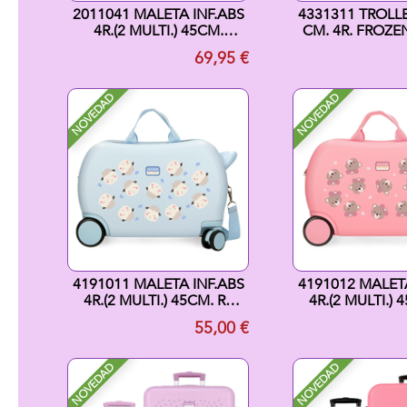
2011041 MALETA INF.ABS
4331311 TROLLE
4R.(2 MULTI.) 45CM.
CM. 4R. FROZEN
SPIDEY POWER OF
TOGETHER 
69,95 €
NOVEDAD
NOVEDAD
4191011 MALETA INF.ABS
4191012 MALETA
4R.(2 MULTI.) 45CM. RR
4R.(2 MULTI.) 
BABY PETS AZUL
BABY PETS
55,00 €
NOVEDAD
NOVEDAD