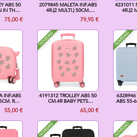
Y ABS 50
2079845 MALETA INF.ABS
4231011 
 IN THIS
4R.(2 MULTI.) 50CM.
4R.(2 
LILA
MICKEY MOUNTAINS
MICKE
75,00 €
79,95 €
MENTA
NOVEDAD
NOVEDAD
 INF.ABS
4191312 TROLLEY ABS 50
6328946
45CM. RR
CM.4R BABY PETS
ABS 55-6
 BEAR
SHEEPS BEARS ROSA
ARI
55,00 €
65,00 €
NOVEDAD
NOVEDAD