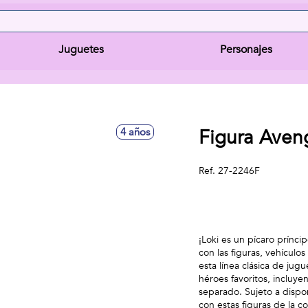
Juguetes
Personajes
Figura Aveng
4 años
Ref.
27-2246F
¡Loki es un pícaro prínc
con las figuras, vehículo
esta línea clásica de jug
héroes favoritos, incluy
separado. Sujeto a dispon
con estas figuras de la 