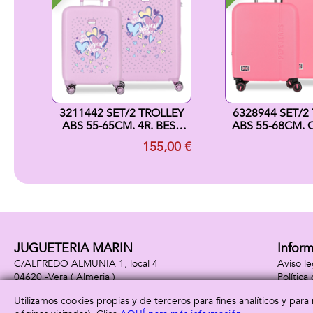
3211442 SET/2 TROLLEY
6328944 SET/2
ABS 55-65CM. 4R. BEST
ABS 55-68CM. C
WISHES LILA
ARIS T FU
155,00 €
JUGUETERIA MARIN
Infor
C/ALFREDO ALMUNIA 1, local 4
Aviso le
04620 -
Vera
( Almeria )
Política
950 39 18 71
Política
Utilizamos cookies propias y de terceros para fines analíticos y par