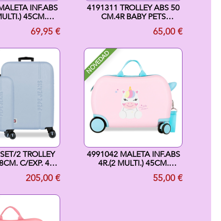
MALETA INF.ABS
4191311 TROLLEY ABS 50
MULTI.) 45CM.
CM.4R BABY PETS
Y FUN TIMES
SHEEPS AZUL CLARO
69,95 €
65,00 €
NOVEDAD
 SET/2 TROLLEY
4991042 MALETA INF.ABS
8CM. C/EXP. 4R.
4R.(2 MULTI.) 45CM.
S T AZUL C
HAPPY P
205,00 €
55,00 €