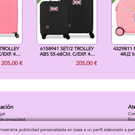
 TROLLEY
6158941 SET/2 TROLLEY
4329811 
/EXP. 4R.
ABS 55-68CM. C/EXP. 4R.
4R.(2 
CSIA
HENRY NEGRO
MINNIE H
205,00 €
205,00 €
mación
At
gal
Con
 de privacidad
Env
 de cookies
Con
a mostrarte publicidad personalizada en base a un perfil elaborado a pa