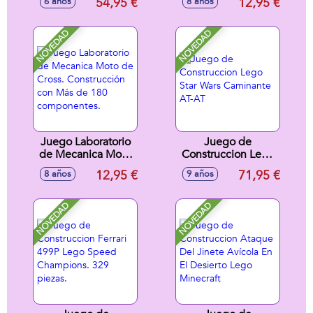
54,95 €
12,95 €
6 años
8 años
Darth Vader
Rescate.
Construcción con
Más de 220
NOVEDAD
NOVEDAD
componentes.
Juego Laboratorio
Juego de
de Mecanica Moto
Construccion Lego
de Cross.
Star Wars
12,95 €
71,95 €
8 años
9 años
Construcción con
Caminante AT-AT
Más de 180
componentes.
NOVEDAD
NOVEDAD