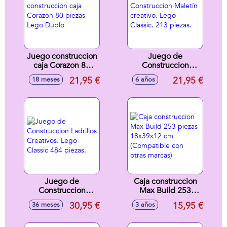
Juego construccion
Juego de
caja Corazon 80
Construccion
piezas Lego Duplo
Maletín creativo.
21,95 €
21,95 €
18 meses
6 años
Lego Classic. 213
piezas.
Juego de
Caja construccion
Construccion
Max Build 253
Ladrillos Creativos.
piezas 18x39x12
30,95 €
15,95 €
36 meses
3 años
Lego Classic 484
cm (Compatible
piezas.
con otras marcas)