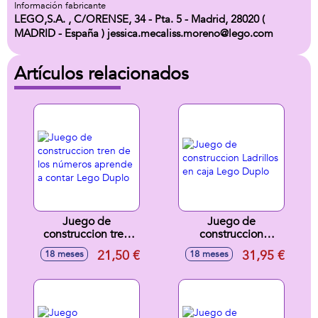
Información fabricante
LEGO,S.A. , C/ORENSE, 34 - Pta. 5 - Madrid, 28020 (
MADRID - España ) jessica.mecaliss.moreno@lego.com
Artículos relacionados
Juego de
Juego de
construccion tren
construccion
de los números
Ladrillos en caja
21,50 €
31,95 €
18 meses
18 meses
aprende a contar
Lego Duplo
Lego Duplo