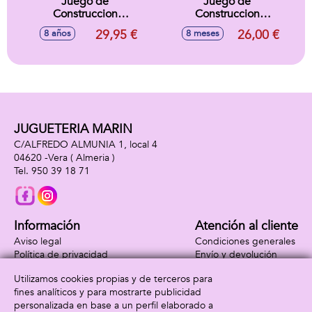
Juego de
Juego de
Construccion
Construccion
Ferrari 499P Lego
Ataque Del Jinete
29,95 €
26,00 €
8 años
8 meses
Speed Champions.
Avícola En El
329 piezas.
Desierto Lego
Minecraft
JUGUETERIA MARIN
C/ALFREDO ALMUNIA 1, local 4
04620 -
Vera
( Almeria )
950 39 18 71
Información
Atención al cliente
Aviso legal
Condiciones generales
Política de privacidad
Envío y devolución
Política de cookies
Contacto
Utilizamos cookies propias y de terceros para
Formas de pago
fines analíticos y para mostrarte publicidad
personalizada en base a un perfil elaborado a