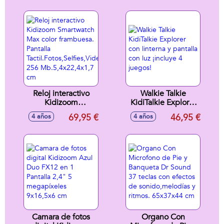
Tactil.Fotos,Selfies,Videos
256
Mb.5,4x22,4x1,7
cm
Reloj interactivo
Walkie Talkie
Kidizoom
KidiTalkie Explorer
Smartwatch Max
con linterna y
69,95 €
46,95 €
4 años
4 años
color frambuesa.
pantalla con luz
Pantalla
¡incluye 4 juegos!
Tactil.Fotos,Selfies,Videos,grabadora,juegos..
256
Mb.5,4x22,4x1,7
cm
Camara de fotos
Organo Con