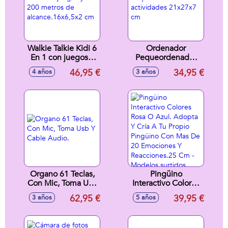
Walkie Talkie Kidi 6
Ordenador
En 1 con juegos y
Pequeordenador
200 metros de
20 actividades
46,95 €
34,95 €
4 años
3 años
alcance.16x6,5x2
21x27x7 cm
cm
Organo 61 Teclas,
Pingüino
Con Mic, Toma Usb
Interactivo Colores
Y Cable Audio.
Rosa O Azul.
62,95 €
39,95 €
3 años
5 años
Adopta Y Cría A Tu
Propio Pingüino
Con Mas De 20