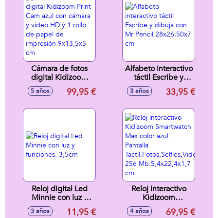
Emociones Y
Reacciones.25 Cm -
Modelos surtidos
Cámara de fotos
Alfabeto interactivo
digital Kidizoom
táctil Escribe y
Print Cam azul con
dibuja con Mr
99,95 €
33,95 €
5 años
3 años
cámara y video HD
Pencil 28x26.50x7
y 1 rollo de papel
cm
de impresión
9x13,5x5 cm
Reloj digital Led
Reloj interactivo
Minnie con luz y
Kidizoom
funciones. 3,5cm
Smartwatch Max
11,95 €
69,95 €
3 años
4 años
color azul Pantalla