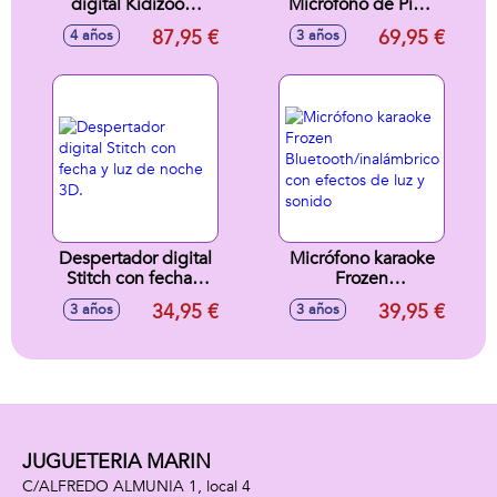
digital Kidizoom
Microfono de Pie y
Azul Duo FX12 en
Banqueta Dr Sound
87,95 €
69,95 €
4 años
3 años
1 Pantalla 2,4" 5
37 teclas con
megapíxeles
efectos de
9x16,5x6 cm
sonido,melodías y
ritmos. 65x37x44
cm
Despertador digital
Micrófono karaoke
Stitch con fecha y
Frozen
luz de noche 3D.
Bluetooth/inalámbrico
34,95 €
39,95 €
3 años
3 años
con efectos de luz
y sonido
JUGUETERIA MARIN
C/ALFREDO ALMUNIA 1, local 4