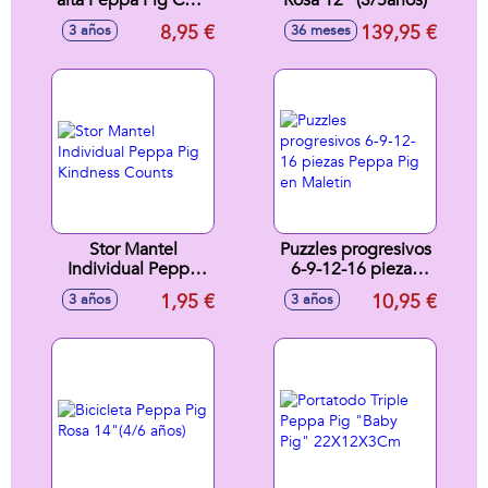
alta Peppa Pig Core
Rosa 12" (3/5años)
2022 530 ml
8,95 €
139,95 €
3 años
36 meses
Stor Mantel
Puzzles progresivos
Individual Peppa
6-9-12-16 piezas
Pig Kindness
Peppa Pig en
1,95 €
10,95 €
3 años
3 años
Counts
Maletin