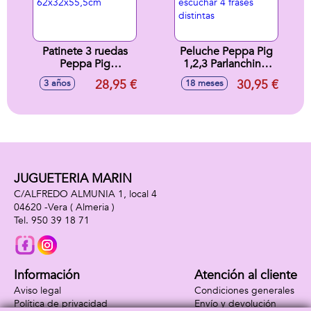
Patinete 3 ruedas
Peluche Peppa Pig
Peppa Pig
1,2,3 Parlanchina.
62x32x55,5cm
Toca su barriga
28,95 €
30,95 €
3 años
18 meses
para escuchar 4
frases distintas
JUGUETERIA MARIN
C/ALFREDO ALMUNIA 1, local 4
04620 -
Vera
( Almeria )
950 39 18 71
Información
Atención al cliente
Aviso legal
Condiciones generales
Política de privacidad
Envío y devolución