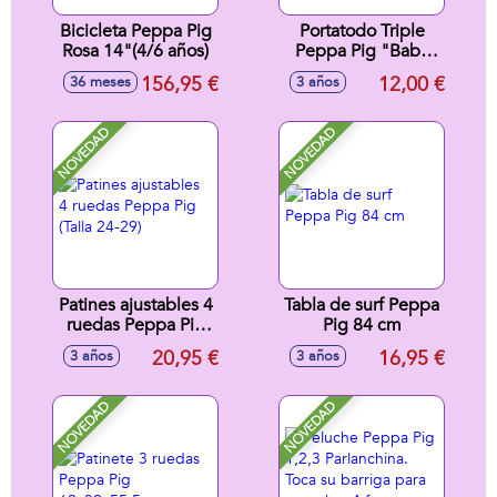
Bicicleta Peppa Pig
Portatodo Triple
Rosa 14"(4/6 años)
Peppa Pig "Baby
Pig" 22X12X3Cm
156,95 €
12,00 €
36 meses
3 años
NOVEDAD
NOVEDAD
Patines ajustables 4
Tabla de surf Peppa
ruedas Peppa Pig
Pig 84 cm
(Talla 24-29)
20,95 €
16,95 €
3 años
3 años
NOVEDAD
NOVEDAD