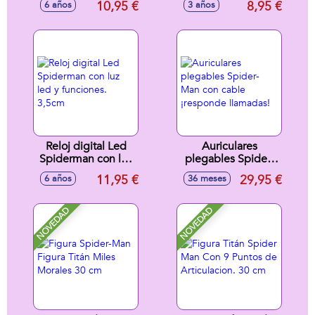
10,95 €
8,95 €
6 años
3 años
Reloj digital Led
Auriculares
Spiderman con luz
plegables Spider-
led y funciones.
Man con cable
11,95 €
29,95 €
6 años
36 meses
3,5cm
¡responde
llamadas!
NOVEDAD
NOVEDAD