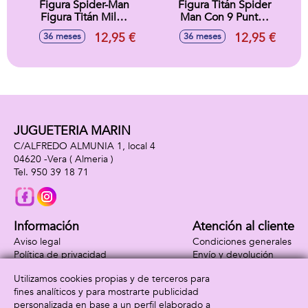
Figura Spider-Man
Figura Titán Spider
Figura Titán Miles
Man Con 9 Puntos
Morales 30 cm
de Articulacion. 30
12,95 €
12,95 €
36 meses
36 meses
cm
JUGUETERIA MARIN
C/ALFREDO ALMUNIA 1, local 4
04620 -
Vera
( Almeria )
950 39 18 71
Información
Atención al cliente
Aviso legal
Condiciones generales
Política de privacidad
Envío y devolución
Política de cookies
Contacto
Utilizamos cookies propias y de terceros para
Formas de pago
fines analíticos y para mostrarte publicidad
personalizada en base a un perfil elaborado a