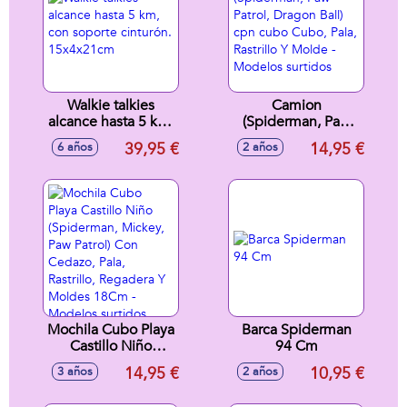
Walkie talkies
Camion
alcance hasta 5 km,
(Spiderman, Paw
con soporte
Patrol, Dragon Ball)
39,95 €
14,95 €
6 años
2 años
cinturón.
cpn cubo Cubo,
15x4x21cm
Pala, Rastrillo Y
Molde - Modelos
surtidos
Mochila Cubo Playa
Barca Spiderman
Castillo Niño
94 Cm
(Spiderman,
14,95 €
10,95 €
3 años
2 años
Mickey, Paw Patrol)
Con Cedazo, Pala,