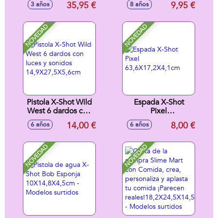
35,95 €
9,95 €
3 años
8 años
50 cm. 30x31x60
10cm
cm
NOVEDAD
NOVEDAD
Pistola X-Shot Wild
Espada X-Shot
West 6 dardos con
Pixel
luces y sonidos
63,6X17,2X4,1cm
14,00 €
8,00 €
6 años
6 años
14,9X27,5X5,6cm
NOVEDAD
NOVEDAD