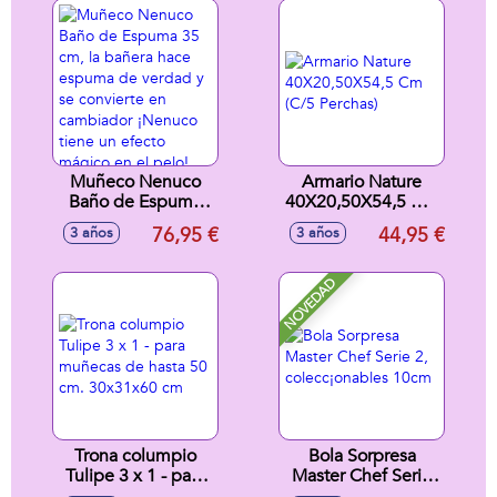
40X28X80 CM
Muñeco Nenuco
Armario Nature
Baño de Espuma
40X20,50X54,5 Cm
35 cm, la bañera
(C/5 Perchas)
76,95 €
44,95 €
3 años
3 años
hace espuma de
verdad y se
convierte en
NOVEDAD
cambiador ¡Nenuco
tiene un efecto
mágico en el pelo!
Trona columpio
Bola Sorpresa
Tulipe 3 x 1 - para
Master Chef Serie
muñecas de hasta
2, colecc¡onables