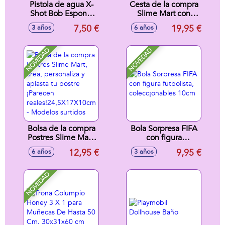
Pistola de agua X-
Cesta de la compra
Shot Bob Esponja
Slime Mart con
10X14,8X4,5cm -
Comida, crea,
7,50 €
19,95 €
3 años
6 años
Modelos surtidos
personaliza y
aplasta tu comida
¡Parecen
NOVEDAD
NOVEDAD
reales!18,2X24,5X14,5cm
- Modelos surtidos
Bolsa de la compra
Bola Sorpresa FIFA
Postres Slime Mart,
con figura
crea, personaliza y
futbolista,
12,95 €
9,95 €
6 años
3 años
aplasta tu postre
colecc¡onables
¡Parecen
10cm
reales!24,5X17X10cm
NOVEDAD
- Modelos surtidos