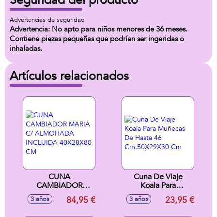
Seguridad del producto
Advertencias de seguridad
Advertencia: No apto para niños menores de 36 meses.
Contiene piezas pequeñas que podrían ser ingeridas o
inhaladas.
Artículos relacionados
CUNA
Cuna De Viaje
CAMBIADOR
Koala Para
MARIA C/
Muñecas De Hasta
84,95 €
23,95 €
3 años
3 años
ALMOHADA
46 Cm.50X29X30
INCLUIDA
Cm