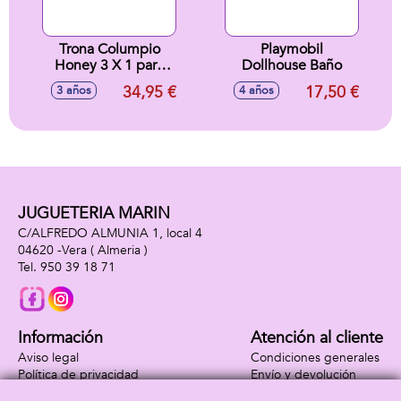
Trona Columpio
Playmobil
Honey 3 X 1 para
Dollhouse Baño
Muñecas De Hasta
34,95 €
17,50 €
3 años
4 años
50 Cm. 30x31x60
cm
JUGUETERIA MARIN
C/ALFREDO ALMUNIA 1, local 4
04620 -
Vera
( Almeria )
950 39 18 71
Información
Atención al cliente
Aviso legal
Condiciones generales
Política de privacidad
Envío y devolución
Política de cookies
Contacto