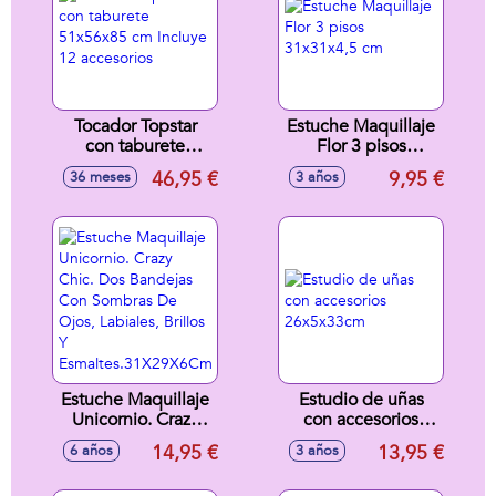
Tocador Topstar
Estuche Maquillaje
con taburete
Flor 3 pisos
51x56x85 cm
31x31x4,5 cm
46,95 €
9,95 €
36 meses
3 años
Incluye 12
accesorios
Estuche Maquillaje
Estudio de uñas
Unicornio. Crazy
con accesorios
Chic. Dos Bandejas
26x5x33cm
14,95 €
13,95 €
6 años
3 años
Con Sombras De
Ojos, Labiales,