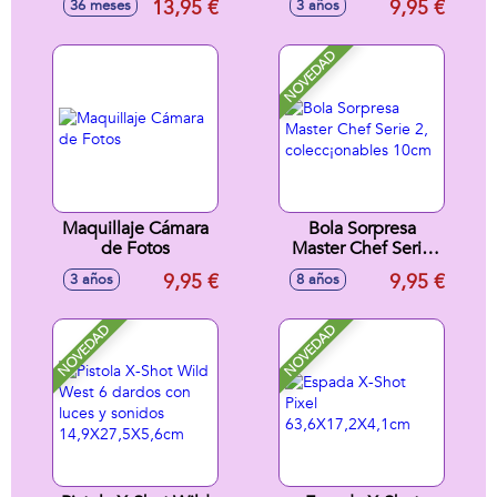
13,95 €
9,95 €
36 meses
3 años
accesorios
29x29'70x8'80cm -
Modelos surtidos
NOVEDAD
Maquillaje Cámara
Bola Sorpresa
de Fotos
Master Chef Serie
2, colecc¡onables
9,95 €
9,95 €
3 años
8 años
10cm
NOVEDAD
NOVEDAD