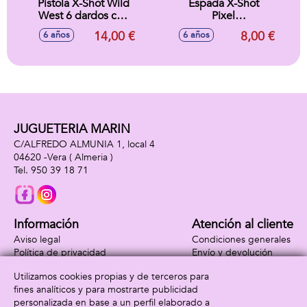
Pistola X-Shot Wild
Espada X-Shot
West 6 dardos con
Pixel
luces y sonidos
63,6X17,2X4,1cm
14,00 €
8,00 €
6 años
6 años
14,9X27,5X5,6cm
JUGUETERIA MARIN
C/ALFREDO ALMUNIA 1, local 4
04620 -
Vera
( Almeria )
950 39 18 71
Información
Atención al cliente
Aviso legal
Condiciones generales
Política de privacidad
Envío y devolución
Política de cookies
Contacto
Utilizamos cookies propias y de terceros para
Formas de pago
fines analíticos y para mostrarte publicidad
personalizada en base a un perfil elaborado a