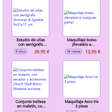
Brillos Y
Esmaltes.31X29X6Cm
Estudio de uñas
Maquillaje bolso
con aerógrafo
¡llevatelo a
Shimmer & Sparkle
cualquier parte!
39,95 €
13,95 €
8 años
36 meses
9x31x17 cm
Conjunto belleza
Maquillaje Arco Iris
en maletín, con
3 pisos
secador y