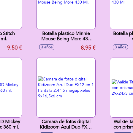
o Stitch
Botella plastico Minnie
Botella p
 ml.
Mouse Being More 430
Ml.
9,50 €
8,95 €
3 años
3 años
 3D Mickey
Camara de fotos digital
Walkie T
c 360 ml.
Kidizoom Azul Duo FX12
con prism
en 1 Pantalla 2,4" 5
29