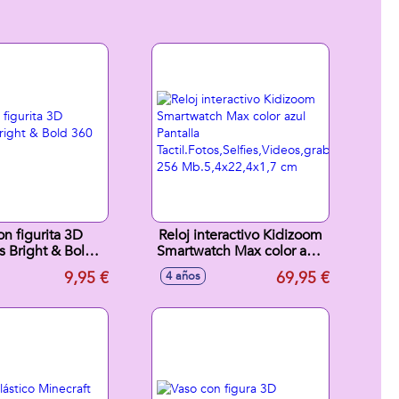
on figurita 3D
Reloj interactivo Kidizoom
s Bright & Bold
Smartwatch Max color azul
360 ml.
Pantalla
9,95 €
69,95 €
4 años
Tactil.Fotos,Selfies,Videos,grabadora,j
256 Mb.5,4x22,4x1,7 cm