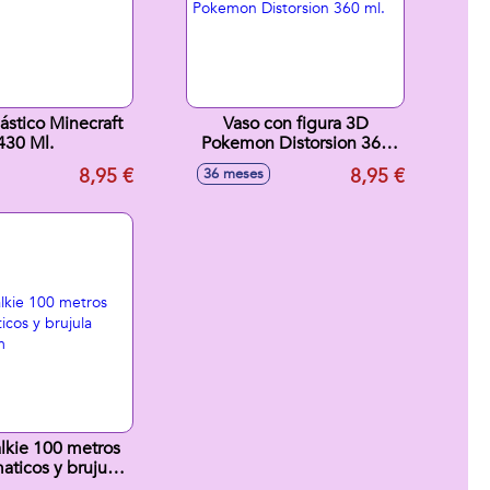
lástico Minecraft
Vaso con figura 3D
430 Ml.
Pokemon Distorsion 360
ml.
8,95 €
8,95 €
36 meses
alkie 100 metros
aticos y brujula
x24x5 cm