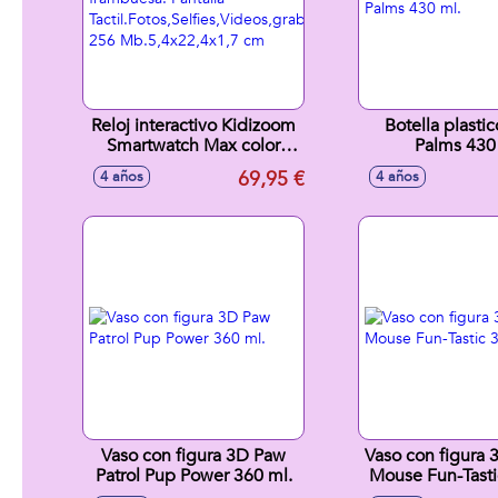
Reloj interactivo Kidizoom
Botella plastic
Smartwatch Max color
Palms 430
frambuesa. Pantalla
69,95 €
4 años
4 años
Tactil.Fotos,Selfies,Videos,grabadora,juegos..
256 Mb.5,4x22,4x1,7 cm
Vaso con figura 3D Paw
Vaso con figura
Patrol Pup Power 360 ml.
Mouse Fun-Tasti