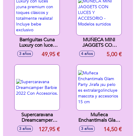
Barriguitas Cuna
MUÑECA MINI
Luxury con luces
JAGGETS CON
¡cuna premium con
LUCES Y
49,95 €
5,00 €
3 años
4 años
toques clásicos y
ACCESORIO -
totalmente realista!
Modelos surtidos
Incluye bebe
exclusivo
Supercaravana
Muñeca
Dreamcamper
Enchantimals Glam
Barbie 2022 Con
Party Jirafa ¡su pelo
127,95 €
14,50 €
3 años
3 años
Accesorios.
es