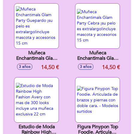
extralargo!incluye
mascota y
accesorios 15 cm
Muñeca
Muñeca
Enchantimals Glam
Enchantimals Glam
Party Guepardo ¡su
Party Cebra ¡su
14,50 €
14,50 €
3 años
3 años
pelo es
pelo es
extralargo!incluye
extralargo!incluye
mascota y
mascota y
accesorios 15 cm
accesorios 15 cm
Estudio de Moda
Figura Pinypon Top
Rainbow High
Foodie. Articulada