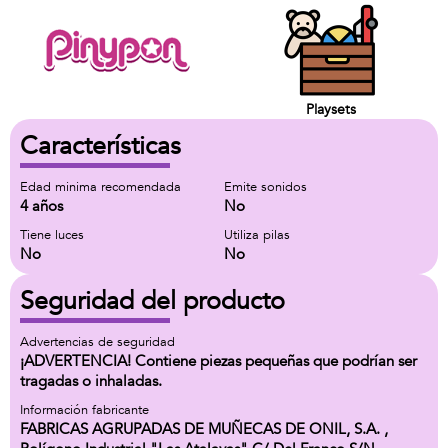
Playsets
Características
Edad minima recomendada
Emite sonidos
4 años
No
Tiene luces
Utiliza pilas
No
No
Seguridad del producto
Advertencias de seguridad
¡ADVERTENCIA! Contiene piezas pequeñas que podrían ser
tragadas o inhaladas.
Información fabricante
FABRICAS AGRUPADAS DE MUÑECAS DE ONIL, S.A. ,