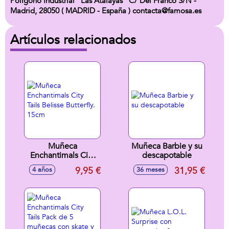
Polígono Industrial "Las Atalayas" C/ Del Franco S/N -
Madrid, 28050 ( MADRID - España ) contacta@famosa.es
Artículos relacionados
Muñeca
Muñeca Barbie y su
Enchantimals City
descapotable
Tails Belisse
9,95 €
31,95 €
4 años
36 meses
Butterfly. 15cm