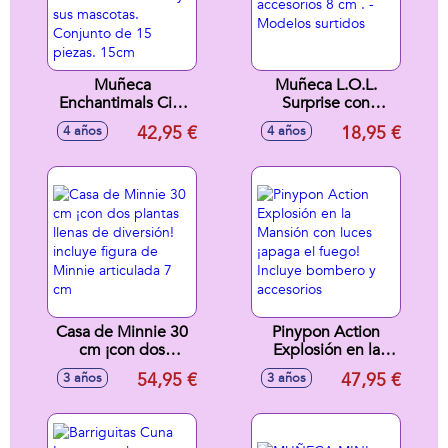
Muñeca
Muñeca L.O.L.
Enchantimals City
Surprise con
Tails Pack de 5
accesorios 8 cm . -
42,95 €
18,95 €
4 años
4 años
muñecas con skate
Modelos surtidos
y sus mascotas.
Conjunto de 15
piezas. 15cm
Casa de Minnie 30
Pinypon Action
cm ¡con dos
Explosión en la
plantas llenas de
Mansión con luces
54,95 €
47,95 €
3 años
3 años
diversión! incluye
¡apaga el fuego!
figura de Minnie
Incluye bombero y
articulada 7 cm
accesorios