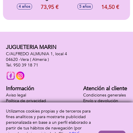
Fashion Avery con
de brazos y piernas
73,95 €
14,50 €
4 años
5 años
mas de 300 looks
con doble cara. -
incluye una
Modelos surtidos
muñeca exclusiva
22 cm
JUGUETERIA MARIN
C/ALFREDO ALMUNIA 1, local 4
04620 -
Vera
( Almeria )
950 39 18 71
Información
Atención al cliente
Aviso legal
Condiciones generales
Política de privacidad
Envío y devolución
Política de cookies
Contacto
Utilizamos cookies propias y de terceros para
Formas de pago
fines analíticos y para mostrarte publicidad
personalizada en base a un perfil elaborado a
partir de tus hábitos de navegación (por