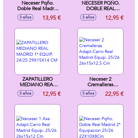
Neceser Pqño.
NECESER PQÑO.
Doble Real Madrid
DOBLE REAL
2ª Equipacion
MADRID 1ª EQUIP.
13,95 €
12,95 €
3 años
3 años
24/25 22X10X8 Cm
24/25 22X10X8 CM
ZAPATILLERO
Neceser 2
MEDIANO REAL
Cremalleras
MADRID 1ª EQUIP.
Adapt.Carro Real
12,95 €
22,95 €
3 años
3 años
24/25 29X15X14
Madrid Equip.
CM
25/26 26x15x12,5
Cm