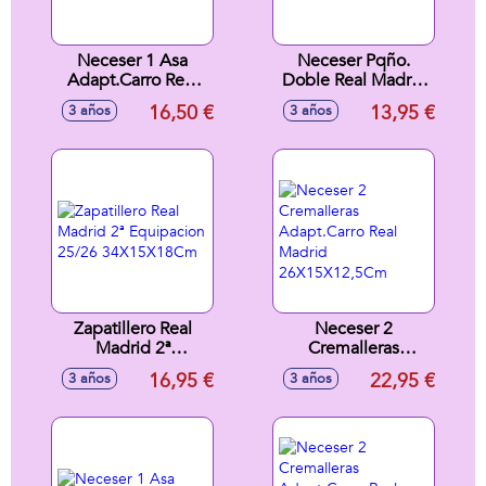
Neceser 1 Asa
Neceser Pqño.
Adapt.Carro Real
Doble Real Madrid
Madrid Equip.
2ª Equipacion
16,50 €
13,95 €
3 años
3 años
25/26 26x15x12
25/26 22X10X8Cm
Cm
Zapatillero Real
Neceser 2
Madrid 2ª
Cremalleras
Equipacion 25/26
Adapt.Carro Real
16,95 €
22,95 €
3 años
3 años
34X15X18Cm
Madrid
26X15X12,5Cm