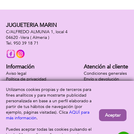
JUGUETERIA MARIN
C/ALFREDO ALMUNIA 1, local 4
04620 -
Vera
( Almeria )
950 39 18 71
Información
Atención al cliente
Aviso legal
Condiciones generales
Política de privacidad
Envío y devolución
Política de cookies
Contacto
Utilizamos cookies propias y de terceros para
Formas de pago
fines analíticos y para mostrarte publicidad
personalizada en base a un perfil elaborado a
partir de tus hábitos de navegación (por
ejemplo, páginas visitadas). Clica
AQUÍ para
Aceptar
más información
.
Puedes aceptar todas las cookies pulsando el