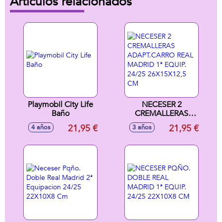
Artículos relacionados
Playmobil City Life
NECESER 2
Baño
CREMALLERAS
ADAPT.CARRO
21,95 €
21,95 €
4 años
3 años
REAL MADRID 1ª
EQUIP. 24/25
26X15X12,5 CM