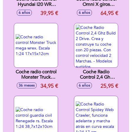
Hyundai I20 WRC
Omni X giros
escala 1:16,
increibles 2,4 ghz
39,95 €
64,95 €
6 años
6 años
emisora 2,4 Ghz,
escala 1:18 -
con bateria y
Modelos surtidos
cargador
25x12,5x11 cm
Coche radio control
Coche Radio
Monster Truck
Control 2,4 Ghz
mega wrex. Escala
Build 2 Drive. Crea
34,95 €
25,95 €
36 meses
6 años
1:24 17x15x12cm
y construye tu
coche con 20
piezas. Con control
velocidad 2
Marchas. - Modelos
surtidos