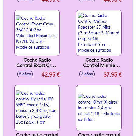
2.4Ghz ¡con
emisora 2.4Ghz
carrocería termo-
¡con carrocería
conformada muy
termo-conformada
resistente!
muy resistente!
23x17x15 cm
34x18x18 cm
Coche Radio
Coche Radio
Control Exost Cross
Control Minnie
360º 2,4 Ghz
Roadster 27 Mhz
42,95 €
37,95 €
5 años
3 años
Velocidad Maxima
¡Gira Sobre Si
12 Km/H. 30 Cm -
Mismo! (Figura No
Modelos surtidos
Extraible)19 cm -
Modelos surtidos
Coche radio control
Coche radio control