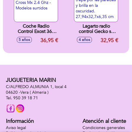
Coche Radio
Lagarto radio
Control Exost 360
control Gecko se
Cross Mx 2.4 Ghz -
arrastra por el
36,95 €
32,95 €
5 años
4 años
Modelos surtidos
suelo, trepa por las
paredes y brilla en
la oscuridad.
27,94x32,7x6,35
cm
JUGUETERIA MARIN
C/ALFREDO ALMUNIA 1, local 4
04620 -
Vera
( Almeria )
950 39 18 71
Información
Atención al cliente
Aviso legal
Condiciones generales