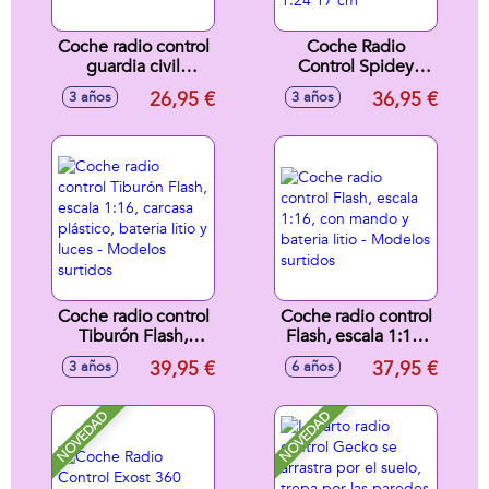
Coche radio control
Coche Radio
guardia civil
Control Spidey
Renegade rs.
Web Crawler,
26,95 €
36,95 €
3 años
3 años
Escala 1:24
funciona adelante y
38,7x12x10cm
marcha atrás en
curva escala 1:24
17 cm
Coche radio control
Coche radio control
Tiburón Flash,
Flash, escala 1:16,
escala 1:16, carcasa
con mando y
39,95 €
37,95 €
3 años
6 años
plástico, bateria
bateria litio -
litio y luces -
Modelos surtidos
Modelos surtidos
NOVEDAD
NOVEDAD