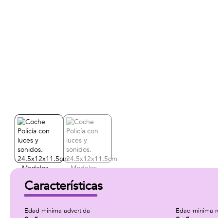
Características
Edad minima advertida
Edad minima 