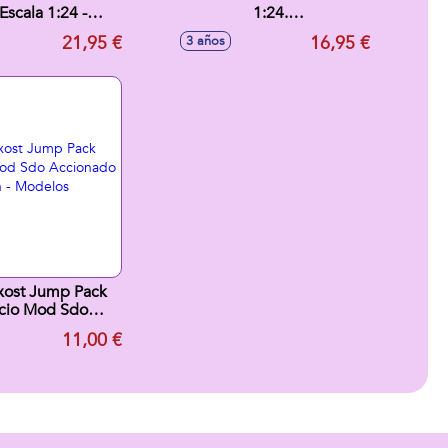
Escala 1:24 -
1:24.
os surtidos
14,92x21,27x13,65cm -
21,95 €
16,95 €
3 años
Modelos surtidos
xost Jump Pack
icio Mod Sdo
o Por Friccion -
11,00 €
os surtidos