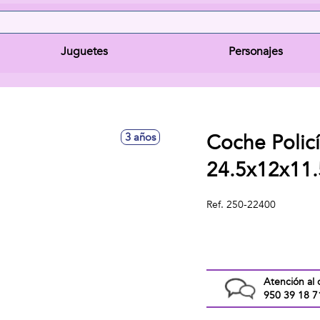
Juguetes
Personajes
Coche Policí
3 años
24.5x12x11.
Ref.
250-22400
Atención al 
950 39 18 7