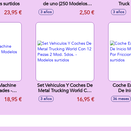
 surtidos
de uno (250 Modelos
Truck 
Sdos.) escala 1:64 -
Model
23,95 €
2,50 €
3 años
3 años
Modelos surtidos
Machine
Set Vehiculos Y Coches De
Coche E
ades -
Metal Trucking World Con
De In
tidos
12 Piezas 2 Mod. Sdos. -
Accionad
18,95 €
16,95 €
3 años
36 meses
Modelos surtidos
Model