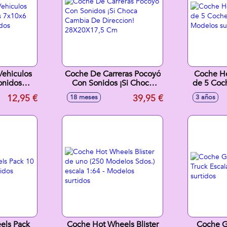
Vehiculos
Coche De Carreras Pocoyó
Coche Ho
onidos
Con Sonidos ¡Si Choca
de 5 Coch
Modelos
Cambia De Direccion!
Model
12,95 €
39,95 €
18 meses
3 años
s
28X20X17,5 Cm
els Pack
Coche Hot Wheels Blister
Coche G