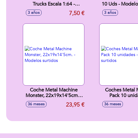
Trucks Escala 1:64 -
10 Uds - Modelos
Modelos surtidos
7,50 €
3 años
3 años
Coche Metal Machine
Coches Metal 
Monster, 22x19x14'5cm. -
Pack 10 unid
Modelos surtidos
Modelos sur
23,95 €
36 meses
36 meses