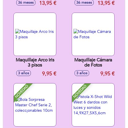
13,95 €
13,95 €
36 meses
36 meses
accesorios
29x29'70x8'80cm -
Modelos surtidos
Maquillaje Arco Iris
Maquillaje Cámara
3 pisos
de Fotos
9,95 €
9,95 €
3 años
3 años
NOVEDAD
NOVEDAD