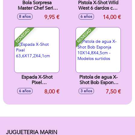
Bola Sorpresa
Pistola X-Shot Wild
Master Chef Serie
West 6 dardos con
2, colecc¡onables
luces y sonidos
9,95 €
14,00 €
8 años
6 años
10cm
14,9X27,5X5,6cm
NOVEDAD
NOVEDAD
Espada X-Shot
Pistola de agua X-
Pixel
Shot Bob Esponja
63,6X17,2X4,1cm
10X14,8X4,5cm -
8,00 €
7,50 €
6 años
3 años
Modelos surtidos
JUGUETERIA MARIN