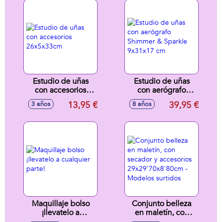
Brillos Y
Esmaltes.31X29X6Cm
Estudio de uñas
Estudio de uñas
con accesorios
con aerógrafo
26x5x33cm
Shimmer & Sparkle
13,95 €
39,95 €
3 años
8 años
9x31x17 cm
Maquillaje bolso
Conjunto belleza
¡llevatelo a
en maletín, con
cualquier parte!
secador y