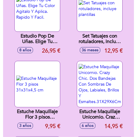
Estudio Pop De
Set Tatuajes con
Uñas. Elige Tu
rotuladores, incluye
Color Agitalo Y
plantillas
26,95 €
12,95 €
8 años
36 meses
Aplica. Rapido Y
Facil.
Estuche Maquillaje
Estuche Maquillaje
Flor 3 pisos
Unicornio. Crazy
31x31x4,5 cm
Chic. Dos Bandejas
9,95 €
14,95 €
3 años
6 años
Con Sombras De
Ojos, Labiales,